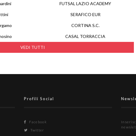
ardini
FUTSAL LAZIO ACADEMY
ttini
SERAFICO EUR
ergamo
CORTINA S.C.
mosino
CASAL TORRACCIA
VEDI TUTTI
Profili Social
Newsl
Facebook
Inserisc
newslet
Twitter