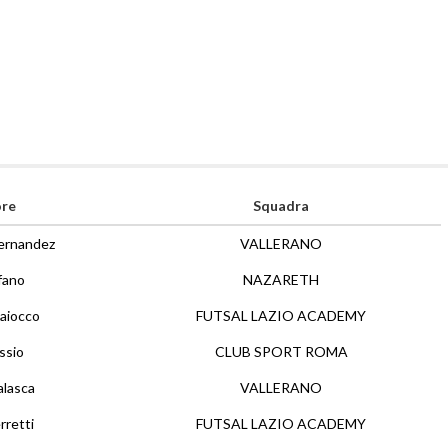
ore
Squadra
ernandez
VALLERANO
fano
NAZARETH
aiocco
FUTSAL LAZIO ACADEMY
ssio
CLUB SPORT ROMA
alasca
VALLERANO
rretti
FUTSAL LAZIO ACADEMY