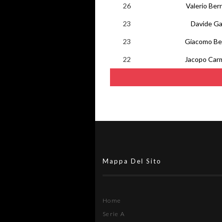
26
Valerio Bern
23
Davide Ga
23
Giacomo B
22
Jacopo Car
Mappa Del Sito
Home
Serie A