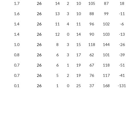
1.7
26
14
2
10
105
87
18
1.6
26
13
3
10
88
99
-11
1.4
26
11
4
11
96
102
-6
1.4
26
12
0
14
90
103
-13
1.0
26
8
3
15
118
144
-26
0.8
26
6
3
17
62
101
-39
0.7
26
6
1
19
67
118
-51
0.7
26
5
2
19
76
117
-41
0.1
26
1
0
25
37
168
-131