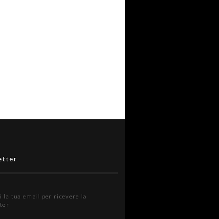
etter
i la tua email per ricevere la
ter