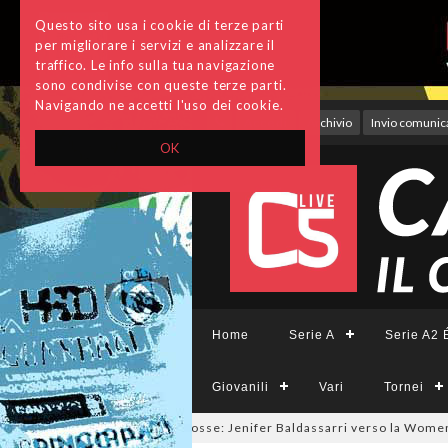
Questo sito usa i cookie di terze parti
per migliorare i servizi e analizzare il
traffico. Le info sulla tua navigazione
sono condivise con queste terze parti.
Navigando ne accetti l'uso dei cookie.
Accedi
Archivio
Invio comunica
OK
Home
Serie A
Serie A2 É
Giovanili
Vari
Tornei
almercato a tinte giallorosse: Jenifer Baldassarri verso la Women Roma