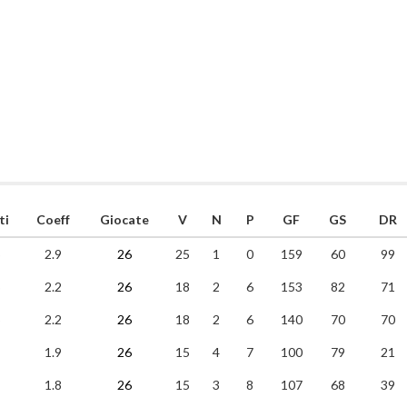
ti
Coeff
Giocate
V
N
P
GF
GS
DR
2.9
26
25
1
0
159
60
99
2.2
26
18
2
6
153
82
71
2.2
26
18
2
6
140
70
70
1.9
26
15
4
7
100
79
21
1.8
26
15
3
8
107
68
39