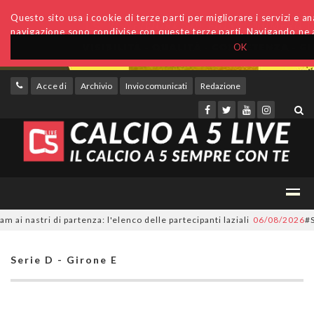
Questo sito usa i cookie di terze parti per migliorare i servizi e anal
navigazione sono condivise con queste terze parti. Navigando ne a
OK
Accedi
Archivio
Invio comunicati
Redazione
astri di partenza: l'elenco delle partecipanti laziali
06/08/2026
#SerieC
Serie D - Girone E