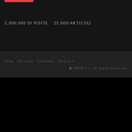
1.000.000 DI VISITE
12.000 ARTICOLI
Home
Chi siamo
Contattaci
Torna su
NEPTA S.r.l. All Rights Reserved.