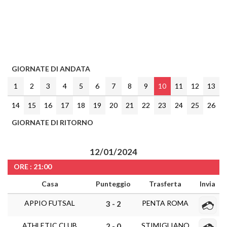
GIORNATE DI ANDATA
1
2
3
4
5
6
7
8
9
10
11
12
13
14
15
16
17
18
19
20
21
22
23
24
25
26
GIORNATE DI RITORNO
12/01/2024
ORE : 21:00
Casa
Punteggio
Trasferta
Invia
APPIO FUTSAL
PENTA ROMA
3 - 2
ATHLETIC CLUB
STIMIGLIANO
2 - 0