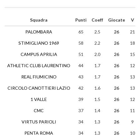
Squadra
Punti
Coeff
Giocate
V
PALOMBARA
65
2.5
26
21
STIMIGLIANO 1969
58
2.2
26
18
CAMPUS APRILIA
51
2.0
26
15
ATHLETIC CLUB LAURENTINO
44
1.7
26
12
REAL FIUMICINO
43
1.7
26
13
CIRCOLO CANOTTIERI LAZIO
42
1.6
26
13
1 VALLE
39
1.5
26
12
CMC
37
1.4
26
11
VIRTUS PARIOLI
34
1.3
26
9
PENTA ROMA
34
1.3
26
10