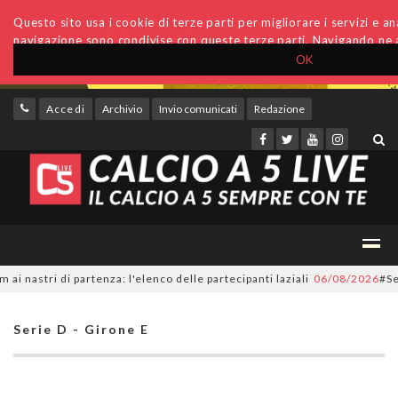
Questo sito usa i cookie di terze parti per migliorare i servizi e anal
navigazione sono condivise con queste terze parti. Navigando ne a
OK
Accedi
Archivio
Invio comunicati
Redazione
tri di partenza: l'elenco delle partecipanti laziali
06/08/2026
#SerieC2
Serie D - Girone E