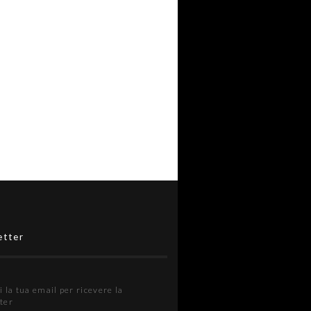
etter
i la tua email per ricevere la
ter