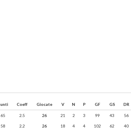
unti
Coeff
Giocate
V
N
P
GF
GS
DR
65
2.5
26
21
2
3
99
43
56
58
2.2
26
18
4
4
102
62
40