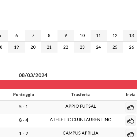
5
6
7
8
9
10
11
12
13
18
19
20
21
22
23
24
25
26
08/03/2024
Punteggio
Trasferta
Invia
APPIO FUTSAL
5 - 1
ATHLETIC CLUB LAURENTINO
8 - 4
CAMPUS APRILIA
1 - 7