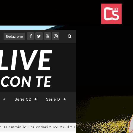
Redazione
Serie C2
Serie D
emminile: i calendari 2026-27. Il 20 agosto la presentazione della Serie 