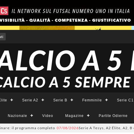
ti
lite
Serie A2
Serie B
Femminile
Serie C1
Nazionale
Video
Magazine
Partite Odierne
: il programma completo
07/08/2026
Serie A Tesys, A2 Élite, A2, B e B F