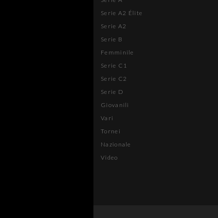
Serie A2 Élite
Serie A2
Serie B
Femminile
Serie C1
Serie C2
Serie D
Giovanili
Vari
Tornei
Nazionale
Video