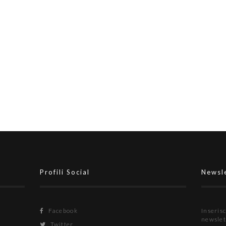
Profili Social
Newsl
Facebook
Inserisc
newslet
Twitter