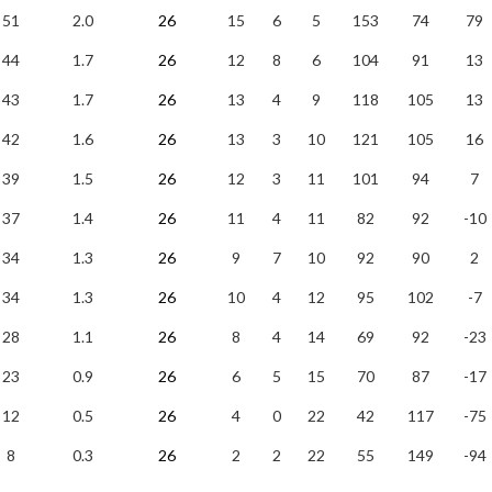
51
2.0
26
15
6
5
153
74
79
44
1.7
26
12
8
6
104
91
13
43
1.7
26
13
4
9
118
105
13
42
1.6
26
13
3
10
121
105
16
39
1.5
26
12
3
11
101
94
7
37
1.4
26
11
4
11
82
92
-10
34
1.3
26
9
7
10
92
90
2
34
1.3
26
10
4
12
95
102
-7
28
1.1
26
8
4
14
69
92
-23
23
0.9
26
6
5
15
70
87
-17
12
0.5
26
4
0
22
42
117
-75
8
0.3
26
2
2
22
55
149
-94