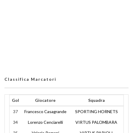
Classifica Marcatori
Gol
Giocatore
Squadra
37
Francesco Casagrande
SPORTING HORNETS
34
Lorenzo Cenciarelli
VIRTUS PALOMBARA
25
Valerio Romani
VIRTUS PARIOLI