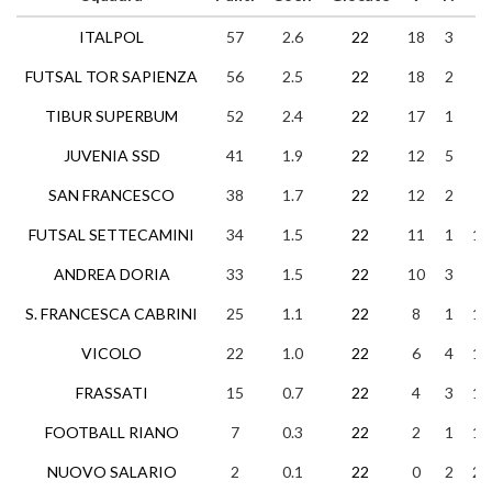
ITALPOL
57
2.6
22
18
3
1
FUTSAL TOR SAPIENZA
56
2.5
22
18
2
2
TIBUR SUPERBUM
52
2.4
22
17
1
4
JUVENIA SSD
41
1.9
22
12
5
5
SAN FRANCESCO
38
1.7
22
12
2
8
FUTSAL SETTECAMINI
34
1.5
22
11
1
10
ANDREA DORIA
33
1.5
22
10
3
9
S. FRANCESCA CABRINI
25
1.1
22
8
1
13
VICOLO
22
1.0
22
6
4
12
FRASSATI
15
0.7
22
4
3
15
FOOTBALL RIANO
7
0.3
22
2
1
19
NUOVO SALARIO
2
0.1
22
0
2
20