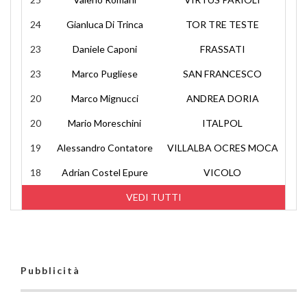
24
Gianluca Di Trinca
TOR TRE TESTE
23
Daniele Caponi
FRASSATI
23
Marco Pugliese
SAN FRANCESCO
20
Marco Mignucci
ANDREA DORIA
20
Mario Moreschini
ITALPOL
19
Alessandro Contatore
VILLALBA OCRES MOCA
18
Adrian Costel Epure
VICOLO
VEDI TUTTI
Pubblicità