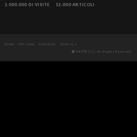
1.000.000 DI VISITE
12.000 ARTICOLI
Home
Chi siamo
Contattaci
Torna su
NEPTA S.r.l. All Rights Reserved.