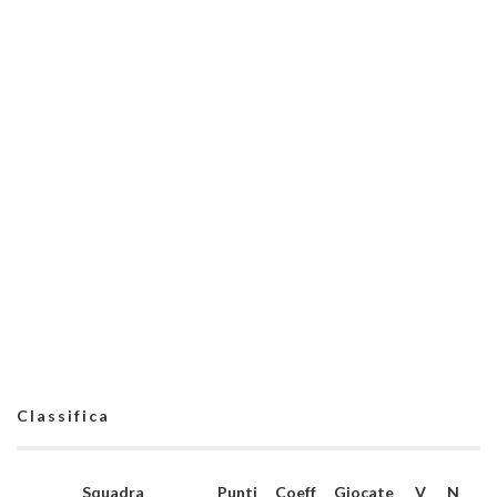
Classifica
Squadra
Punti
Coeff
Giocate
V
N
P