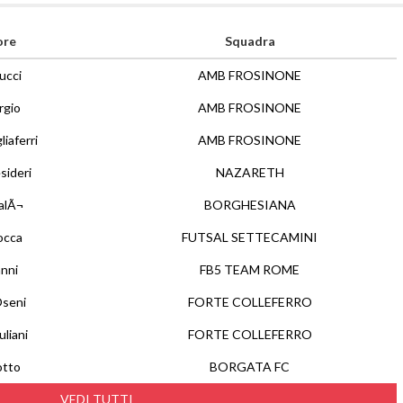
ore
Squadra
lucci
AMB FROSINONE
rgio
AMB FROSINONE
liaferri
AMB FROSINONE
sideri
NAZARETH
alÃ¬
BORGHESIANA
occa
FUTSAL SETTECAMINI
nni
FB5 TEAM ROME
Oseni
FORTE COLLEFERRO
uliani
FORTE COLLEFERRO
otto
BORGATA FC
VEDI TUTTI