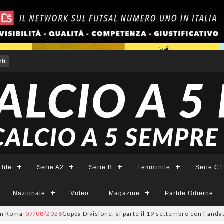
ti
lite
Serie A2
Serie B
Femminile
Serie C1
Nazionale
Video
Magazine
Partite Odierne
a
07/08/2026
Coppa Divisione, si parte il 19 settembre con l'andata del