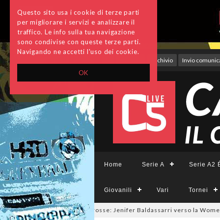
Questo sito usa i cookie di terze parti
per migliorare i servizi e analizzare il
traffico. Le info sulla tua navigazione
sono condivise con queste terze parti.
Navigando ne accetti l'uso dei cookie.
Accedi
Archivio
Invio comunica
OK
Home
Serie A
Serie A2 É
Giovanili
Vari
Tornei
salmercato a tinte giallorosse: Jenifer Baldassarri verso la Women Rom