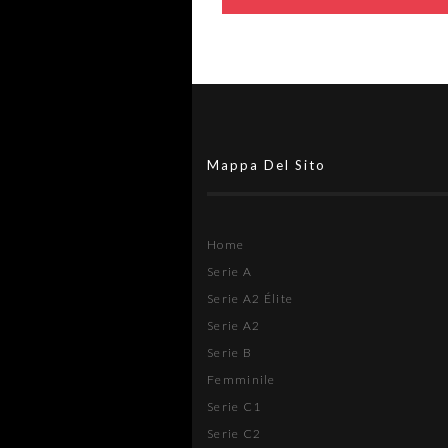
Mappa Del Sito
Home
Serie A
Serie A2 Élite
Serie A2
Serie B
Femminile
Serie C1
Serie C2