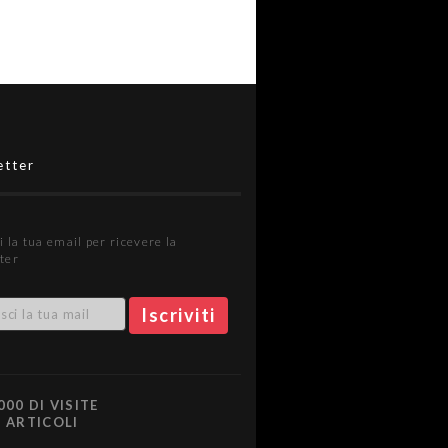
etter
i la tua email per ricevere la
ter
000 DI VISITE
0 ARTICOLI