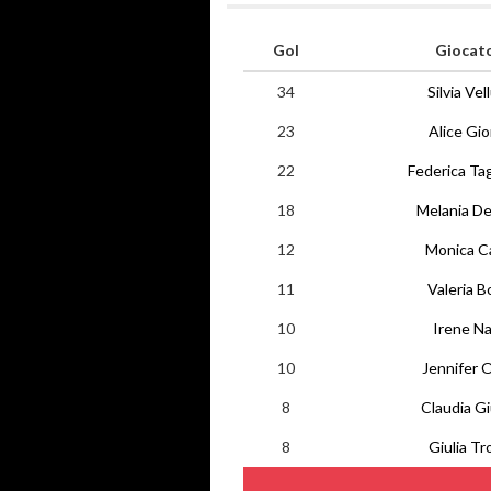
Gol
Giocat
34
Silvia Vel
23
Alice Gio
22
Federica Tag
18
Melania De
12
Monica C
11
Valeria B
10
Irene Na
10
Jennifer 
8
Claudia Gi
8
Giulia Tr