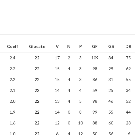
Coeff
Giocate
V
N
P
GF
GS
DR
2.4
22
17
2
3
109
34
75
2.2
22
15
4
3
98
29
69
2.2
22
15
4
3
86
31
55
2.1
22
14
4
4
59
25
34
2.0
22
13
4
5
98
46
52
1.9
22
14
0
8
99
55
44
1.6
22
12
0
10
88
60
28
1.0
22
6
4
12
50
56
-6