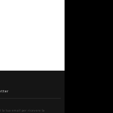
etter
i la tua email per ricevere la