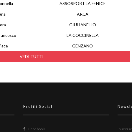
onnella
ASSOSPORT LA FENICE
aria
ARCA
ora
GIULIANELLO
francesco
LA COCCINELLA
Pace
GENZANO
VEDI TUTTI
Profili Social
Newsl
Facebook
Inserisc