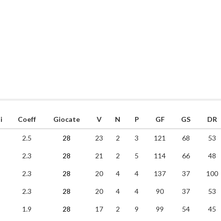
i
Coeff
Giocate
V
N
P
GF
GS
DR
2.5
28
23
2
3
121
68
53
2.3
28
21
2
5
114
66
48
2.3
28
20
4
4
137
37
100
2.3
28
20
4
4
90
37
53
1.9
28
17
2
9
99
54
45