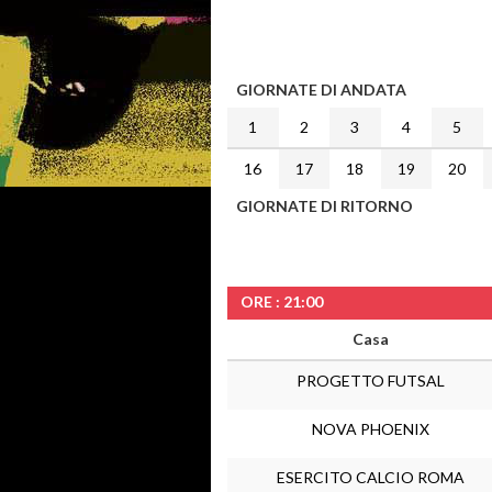
GIORNATE DI ANDATA
1
2
3
4
5
16
17
18
19
20
GIORNATE DI RITORNO
ORE : 21:00
Casa
PROGETTO FUTSAL
NOVA PHOENIX
ESERCITO CALCIO ROMA