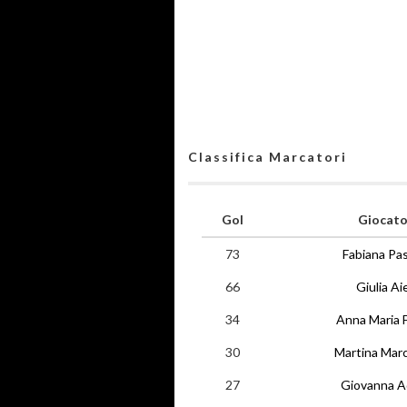
Classifica Marcatori
Gol
Giocato
73
Fabiana Pas
66
Giulia Aie
34
Anna Maria F
30
Martina Mar
27
Giovanna 