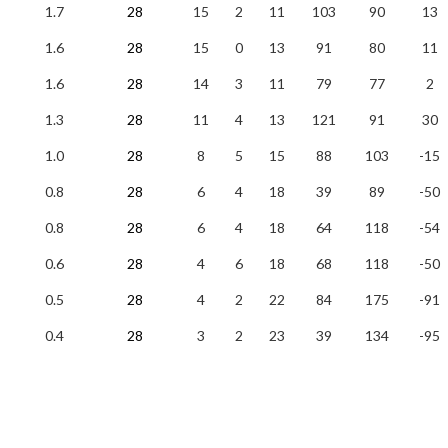
1.7
28
15
2
11
103
90
13
1.6
28
15
0
13
91
80
11
1.6
28
14
3
11
79
77
2
1.3
28
11
4
13
121
91
30
1.0
28
8
5
15
88
103
-15
0.8
28
6
4
18
39
89
-50
0.8
28
6
4
18
64
118
-54
0.6
28
4
6
18
68
118
-50
0.5
28
4
2
22
84
175
-91
0.4
28
3
2
23
39
134
-95