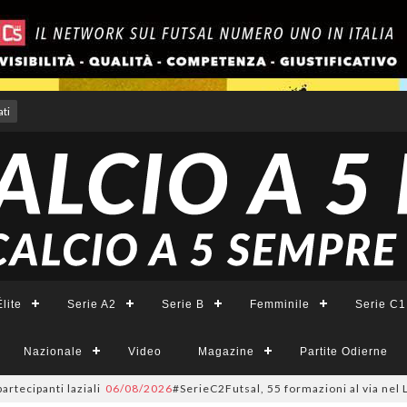
ti
lite
Serie A2
Serie B
Femminile
Serie C1
Nazionale
Video
Magazine
Partite Odierne
nti laziali
06/08/2026
#SerieC2Futsal, 55 formazioni al via nel Lazio: la