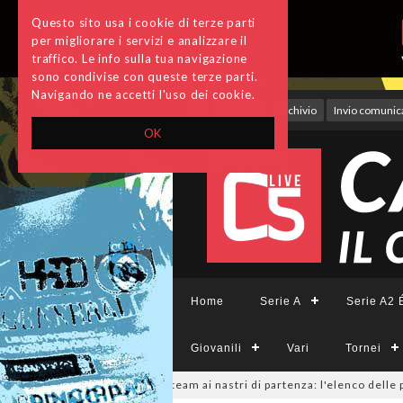
Questo sito usa i cookie di terze parti
per migliorare i servizi e analizzare il
traffico. Le info sulla tua navigazione
sono condivise con queste terze parti.
Navigando ne accetti l'uso dei cookie.
Accedi
Archivio
Invio comunica
OK
Home
Serie A
Serie A2 É
Giovanili
Vari
Tornei
CFemminile, sono 14 i team ai nastri di partenza: l'elenco delle partecipa