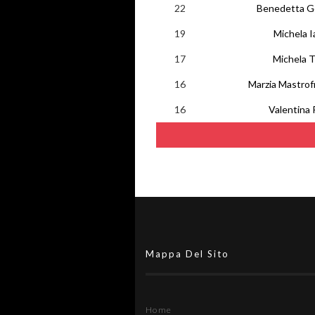
22
Benedetta G
19
Michela I
17
Michela T
16
Marzia Mastro
16
Valentina 
Mappa Del Sito
Home