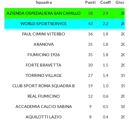
Squadra
Punti
Coeff
Giocat
AZIENDA OSPEDALIERA SAN CAMILLO
58
2.9
20
WORLD SPORTSERVICE
43
2.2
20
FAUL CIMINI VITERBO
36
1.8
20
ARANOVA
35
1.8
20
FIUMICINO 1926
35
1.8
20
FORTE BRAVETTA
30
1.5
20
TORRINO VILLAGE
27
1.4
19
CLUB SPORT ROMA SQUADRA B
19
1.0
19
REAL FIUMICINO
12
0.6
20
ACCADEMIA CALCIO SABINA
9
0.5
18
AQUILOTTI LAZIO
8
0.4
20