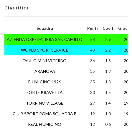
Classifica
Squadra
Punti
Coeff
Giocat
AZIENDA OSPEDALIERA SAN CAMILLO
58
2.9
20
WORLD SPORTSERVICE
43
2.2
20
FAUL CIMINI VITERBO
36
1.8
20
ARANOVA
35
1.8
20
FIUMICINO 1926
35
1.8
20
FORTE BRAVETTA
30
1.5
20
TORRINO VILLAGE
27
1.4
19
CLUB SPORT ROMA SQUADRA B
19
1.0
19
REAL FIUMICINO
12
0.6
20