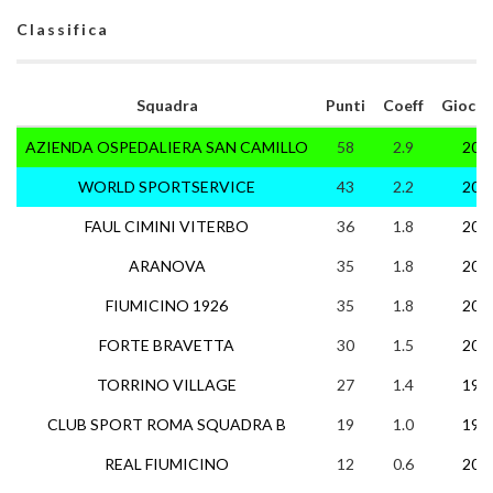
Classifica
Squadra
Punti
Coeff
Giocat
AZIENDA OSPEDALIERA SAN CAMILLO
58
2.9
20
WORLD SPORTSERVICE
43
2.2
20
FAUL CIMINI VITERBO
36
1.8
20
ARANOVA
35
1.8
20
FIUMICINO 1926
35
1.8
20
FORTE BRAVETTA
30
1.5
20
TORRINO VILLAGE
27
1.4
19
CLUB SPORT ROMA SQUADRA B
19
1.0
19
REAL FIUMICINO
12
0.6
20