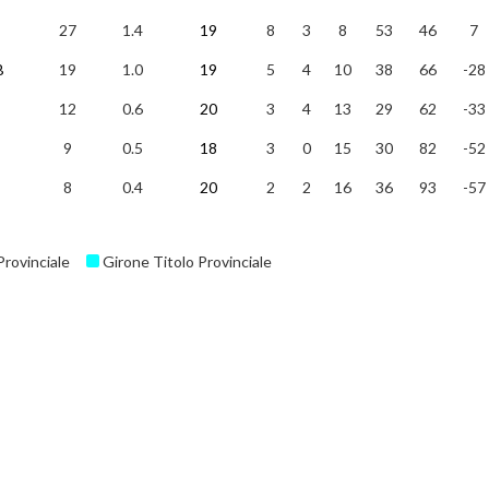
27
1.4
19
8
3
8
53
46
7
B
19
1.0
19
5
4
10
38
66
-28
12
0.6
20
3
4
13
29
62
-33
9
0.5
18
3
0
15
30
82
-52
8
0.4
20
2
2
16
36
93
-57
Provinciale
Girone Titolo Provinciale