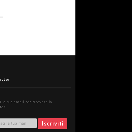
etter
i la tua email per ricevere la
ter