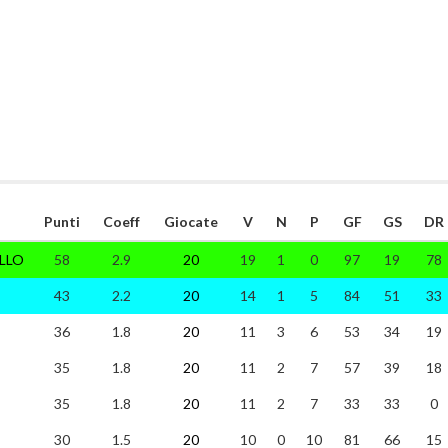
Punti
Coeff
Giocate
V
N
P
GF
GS
DR
LLO
58
2.9
20
19
1
0
97
19
78
43
2.2
20
14
1
5
84
51
33
36
1.8
20
11
3
6
53
34
19
35
1.8
20
11
2
7
57
39
18
35
1.8
20
11
2
7
33
33
0
30
1.5
20
10
0
10
81
66
15