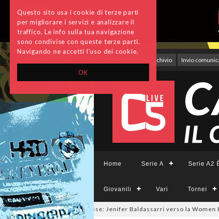
Questo sito usa i cookie di terze parti
per migliorare i servizi e analizzare il
traffico. Le info sulla tua navigazione
sono condivise con queste terze parti.
Navigando ne accetti l'uso dei cookie.
Accedi
Archivio
Invio comunica
OK
Home
Serie A
Serie A2 É
Giovanili
Vari
Tornei
lmercato a tinte giallorosse: Jenifer Baldassarri verso la Women Roma