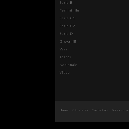
Serie B
Femminile
Serie C1
Serie C2
Serie D
Giovanili
Vari
Tornei
Nazionale
Video
Home
Chi siamo
Contattaci
Torna su