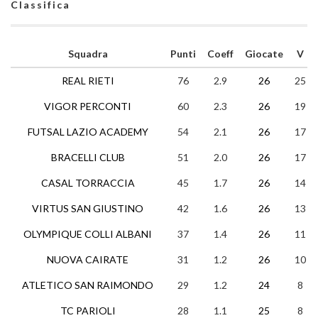
Classifica
Squadra
Punti
Coeff
Giocate
V
REAL RIETI
76
2.9
26
25
VIGOR PERCONTI
60
2.3
26
19
FUTSAL LAZIO ACADEMY
54
2.1
26
17
BRACELLI CLUB
51
2.0
26
17
CASAL TORRACCIA
45
1.7
26
14
VIRTUS SAN GIUSTINO
42
1.6
26
13
OLYMPIQUE COLLI ALBANI
37
1.4
26
11
NUOVA CAIRATE
31
1.2
26
10
ATLETICO SAN RAIMONDO
29
1.2
24
8
TC PARIOLI
28
1.1
25
8