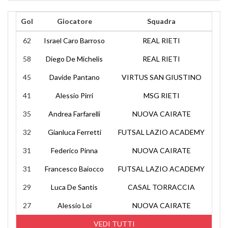
Gol
Giocatore
Squadra
62
Israel Caro Barroso
REAL RIETI
58
Diego De Michelis
REAL RIETI
45
Davide Pantano
VIRTUS SAN GIUSTINO
41
Alessio Pirri
MSG RIETI
35
Andrea Farfarelli
NUOVA CAIRATE
32
Gianluca Ferretti
FUTSAL LAZIO ACADEMY
31
Federico Pinna
NUOVA CAIRATE
31
Francesco Baiocco
FUTSAL LAZIO ACADEMY
29
Luca De Santis
CASAL TORRACCIA
27
Alessio Loi
NUOVA CAIRATE
VEDI TUTTI