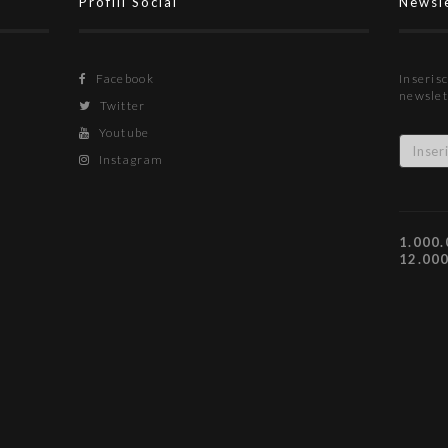
Profili Social
Newsl
Facebook
Inserisc
newslet
Twitter
Youtube
Instagram
1.000.
12.00