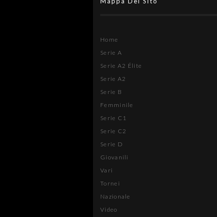
Mappa Del Sito
Home
Serie A
Serie A2 Élite
Serie A2
Serie B
Femminile
Serie C1
Serie C2
Serie D
Giovanili
Vari
Tornei
Nazionale
Video