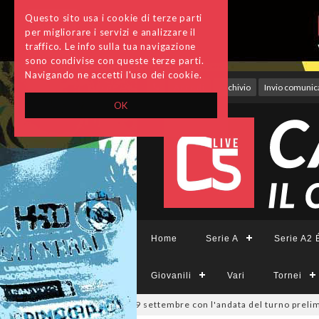
Questo sito usa i cookie di terze parti
per migliorare i servizi e analizzare il
traffico. Le info sulla tua navigazione
sono condivise con queste terze parti.
Navigando ne accetti l'uso dei cookie.
Accedi
Archivio
Invio comunica
OK
Home
Serie A
Serie A2 É
Giovanili
Vari
Tornei
ppa Divisione, si parte il 19 settembre con l'andata del turno prelimina