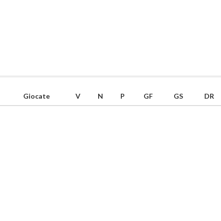
Giocate
V
N
P
GF
GS
DR