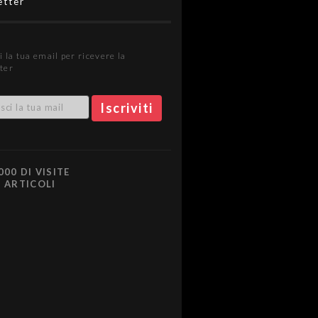
etter
i la tua email per ricevere la
ter
000 DI VISITE
0 ARTICOLI