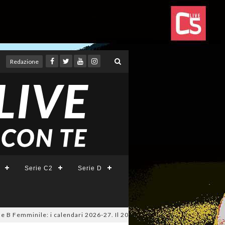
Redazione
Serie C2
Serie D
 Femminile: i calendari 2026-27. Il 20 agosto la presentazione della Seri