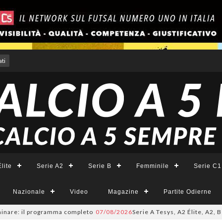
ti
lite
Serie A2
Serie B
Femminile
Serie C1
Nazionale
Video
Magazine
Partite Odierne
re: il programma completo
07/08/2026
Serie A Tesys, A2 Élite, A2, B e B