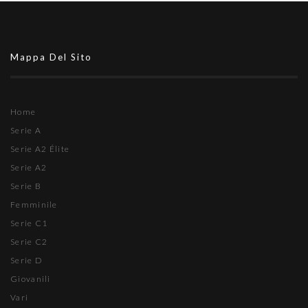
Mappa Del Sito
Home
Serie A
Serie A2 Élite
Serie A2
Serie B
Femminile
Serie C1
Serie C2
Serie D
Giovanili
Vari