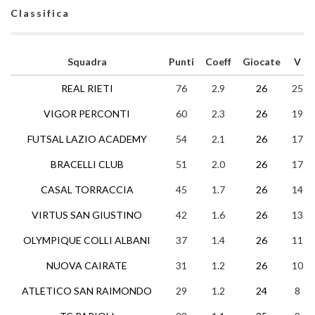
Classifica
Squadra
Punti
Coeff
Giocate
V
REAL RIETI
76
2.9
26
25
VIGOR PERCONTI
60
2.3
26
19
FUTSAL LAZIO ACADEMY
54
2.1
26
17
BRACELLI CLUB
51
2.0
26
17
CASAL TORRACCIA
45
1.7
26
14
VIRTUS SAN GIUSTINO
42
1.6
26
13
OLYMPIQUE COLLI ALBANI
37
1.4
26
11
NUOVA CAIRATE
31
1.2
26
10
ATLETICO SAN RAIMONDO
29
1.2
24
8