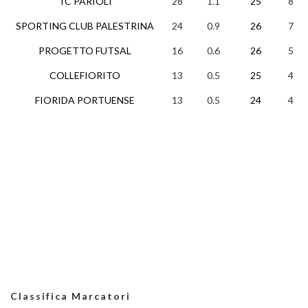
TC PARIOLI
28
1.1
25
8
SPORTING CLUB PALESTRINA
24
0.9
26
7
PROGETTO FUTSAL
16
0.6
26
5
COLLEFIORITO
13
0.5
25
4
FIORIDA PORTUENSE
13
0.5
24
4
Classifica Marcatori