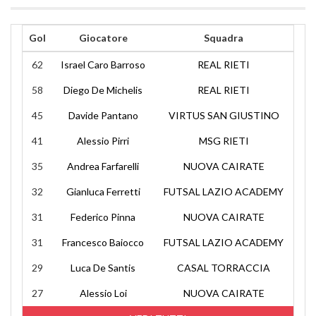
Gol
Giocatore
Squadra
62
Israel Caro Barroso
REAL RIETI
58
Diego De Michelis
REAL RIETI
45
Davide Pantano
VIRTUS SAN GIUSTINO
41
Alessio Pirri
MSG RIETI
35
Andrea Farfarelli
NUOVA CAIRATE
32
Gianluca Ferretti
FUTSAL LAZIO ACADEMY
31
Federico Pinna
NUOVA CAIRATE
31
Francesco Baiocco
FUTSAL LAZIO ACADEMY
29
Luca De Santis
CASAL TORRACCIA
27
Alessio Loi
NUOVA CAIRATE