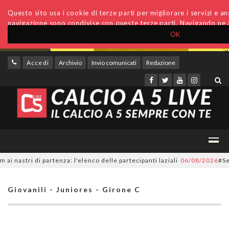
Questo sito usa i cookie di terze parti per migliorare i servizi e anal
navigazione sono condivise con queste terze parti. Navigando ne a
OK
Accedi
Archivio
Invio comunicati
Redazione
tri di partenza: l'elenco delle partecipanti laziali
06/08/2026
#SerieC2F
Giovanili - Juniores - Girone C