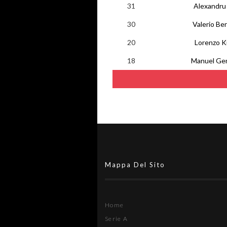
31
Alexandru
30
Valerio Bert
20
Lorenzo Ku
18
Manuel Ge
Mappa Del Sito
Home
Serie A