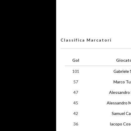
Classifica Marcatori
Gol
Giocat
101
Gabriele 
57
Marco Tu
47
Alessandro
45
Alessandro M
42
Samuel C
36
Iacopo Cos