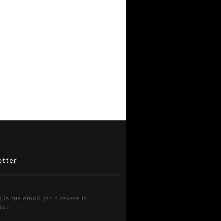
etter
i la tua email per ricevere la
ter