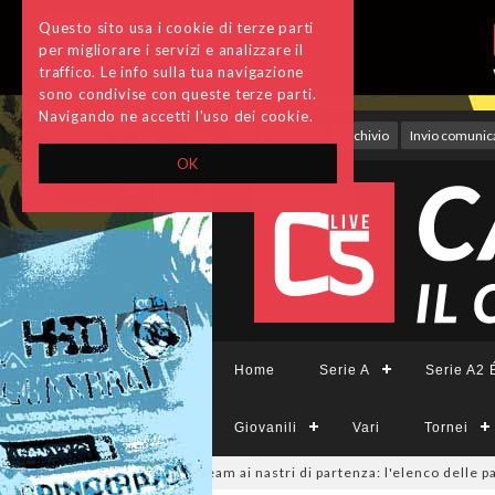
Questo sito usa i cookie di terze parti
per migliorare i servizi e analizzare il
traffico. Le info sulla tua navigazione
sono condivise con queste terze parti.
Navigando ne accetti l'uso dei cookie.
Accedi
Archivio
Invio comunica
OK
Home
Serie A
Serie A2 É
Giovanili
Vari
Tornei
CFemminile, sono 14 i team ai nastri di partenza: l'elenco delle partecipa