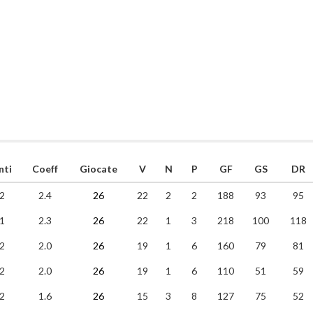
nti
Coeff
Giocate
V
N
P
GF
GS
DR
2
2.4
26
22
2
2
188
93
95
1
2.3
26
22
1
3
218
100
118
2
2.0
26
19
1
6
160
79
81
2
2.0
26
19
1
6
110
51
59
2
1.6
26
15
3
8
127
75
52