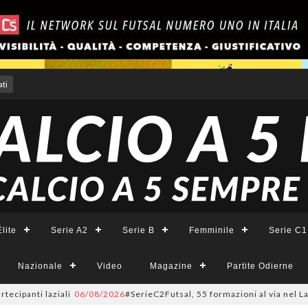
ti
lite
Serie A2
Serie B
Femminile
Serie C1
Nazionale
Video
Magazine
Partite Odierne
nti laziali
06/08/2026
#SerieC2Futsal, 55 formazioni al via nel Lazio: la