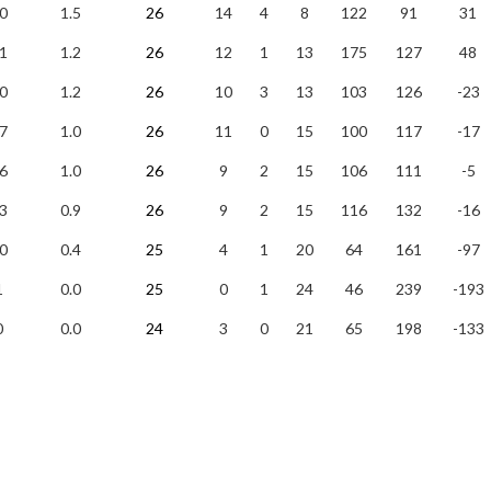
0
1.5
26
14
4
8
122
91
31
1
1.2
26
12
1
13
175
127
48
0
1.2
26
10
3
13
103
126
-23
7
1.0
26
11
0
15
100
117
-17
6
1.0
26
9
2
15
106
111
-5
3
0.9
26
9
2
15
116
132
-16
0
0.4
25
4
1
20
64
161
-97
1
0.0
25
0
1
24
46
239
-193
0
0.0
24
3
0
21
65
198
-133