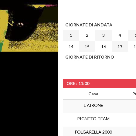
GIORNATE DI ANDATA
1
2
3
4
14
15
16
17
GIORNATE DI RITORNO
ORE : 11:00
Casa
P
L AIRONE
PIGNETO TEAM
FOLGARELLA 2000