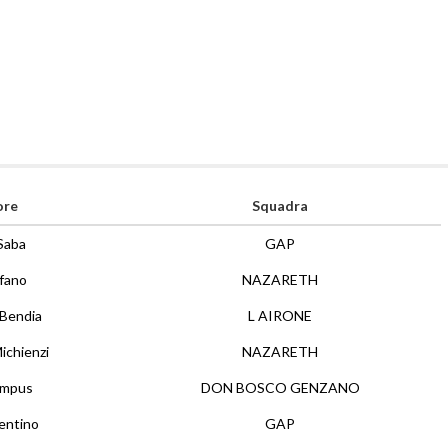
ore
Squadra
Saba
GAP
fano
NAZARETH
 Bendia
L AIRONE
ichienzi
NAZARETH
ampus
DON BOSCO GENZANO
entino
GAP