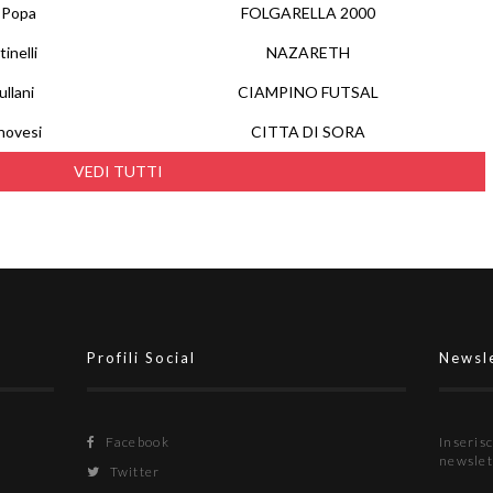
 Popa
FOLGARELLA 2000
inelli
NAZARETH
llani
CIAMPINO FUTSAL
novesi
CITTA DI SORA
VEDI TUTTI
Profili Social
Newsl
Facebook
Inserisc
newslet
Twitter