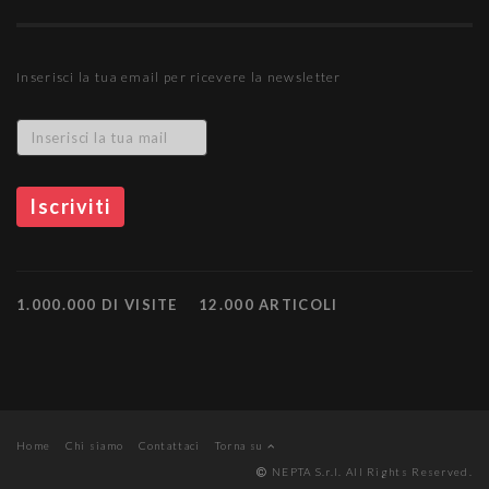
Inserisci la tua email per ricevere la newsletter
1.000.000 DI VISITE
12.000 ARTICOLI
Home
Chi siamo
Contattaci
Torna su
NEPTA S.r.l. All Rights Reserved.