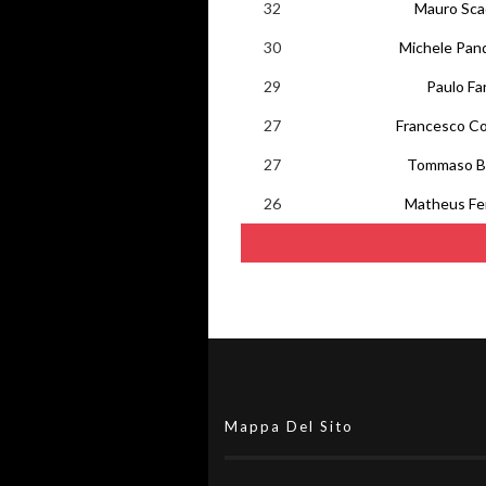
32
Mauro Sca
30
Michele Pan
29
Paulo Far
27
Francesco Co
27
Tommaso Br
26
Matheus Fer
Mappa Del Sito