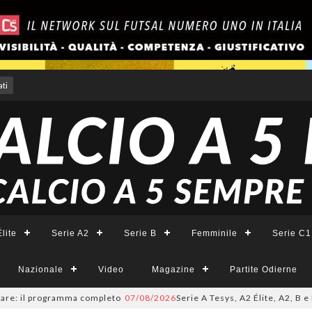
ti
lite
Serie A2
Serie B
Femminile
Serie C1
Nazionale
Video
Magazine
Partite Odierne
 il programma completo
07/08/2026
Serie A Tesys, A2 Élite, A2, B e B Fe