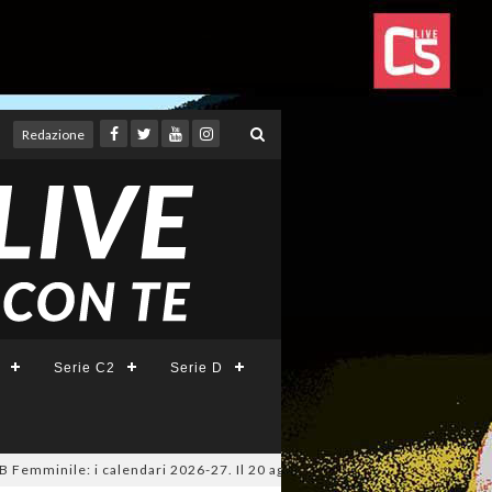
Redazione
Serie C2
Serie D
mminile: i calendari 2026-27. Il 20 agosto la presentazione della Serie A