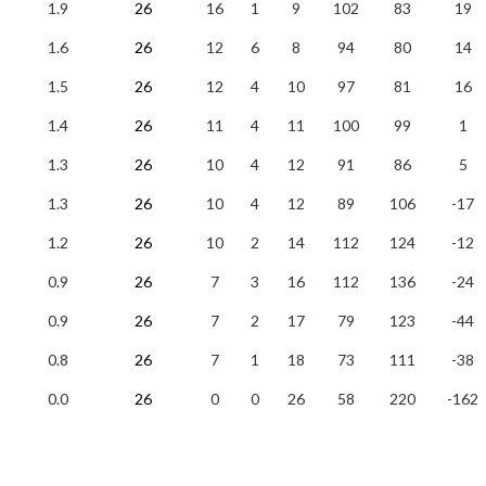
1.9
26
16
1
9
102
83
19
1.6
26
12
6
8
94
80
14
1.5
26
12
4
10
97
81
16
1.4
26
11
4
11
100
99
1
1.3
26
10
4
12
91
86
5
1.3
26
10
4
12
89
106
-17
1.2
26
10
2
14
112
124
-12
0.9
26
7
3
16
112
136
-24
0.9
26
7
2
17
79
123
-44
0.8
26
7
1
18
73
111
-38
0.0
26
0
0
26
58
220
-162