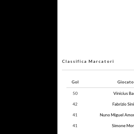
Classifica Marcatori
Gol
Giocato
50
Vinicius B
42
Fabrizio Sin
41
Nuno Miguel Amor
41
Simone Mo