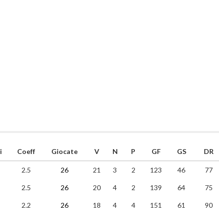
i
Coeff
Giocate
V
N
P
GF
GS
DR
2.5
26
21
3
2
123
46
77
2.5
26
20
4
2
139
64
75
2.2
26
18
4
4
151
61
90