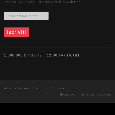
Inserisci la tua email per ricevere la newsletter
1.000.000 DI VISITE
12.000 ARTICOLI
Home
Chi siamo
Contattaci
Torna su
NEPTA S.r.l. All Rights Reserved.