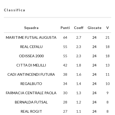
Classifica
Squadra
Punti
Coeff
Giocate
V
MARITIME FUTSAL AUGUSTA
64
2.7
24
21
REAL CEFALU
55
2.3
24
18
ODISSEA 2000
55
2.3
24
18
CITTA DI MELILLI
42
1.8
24
13
CADI ANTINCENDI FUTURA
38
1.6
24
11
REGALBUTO
34
1.4
24
10
FARMACIA CENTRALE PAOLA
30
1.3
24
9
BERNALDA FUTSAL
28
1.2
24
8
REAL ROGIT
27
1.1
24
8