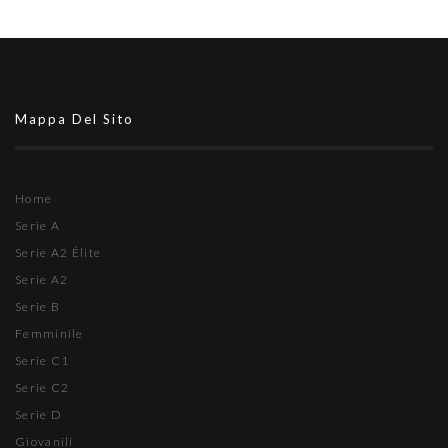
Mappa Del Sito
Home
Serie A
Serie A2 Élite
Serie A2
Serie B
Femminile
Serie C1
Serie C2
Serie D
Giovanili