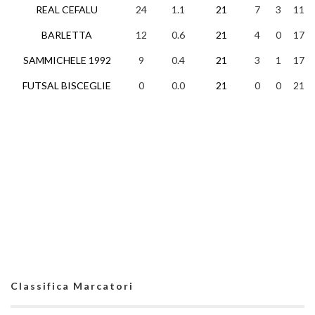
REAL CEFALU
24
1.1
21
7
3
11
BARLETTA
12
0.6
21
4
0
17
SAMMICHELE 1992
9
0.4
21
3
1
17
FUTSAL BISCEGLIE
0
0.0
21
0
0
21
Classifica Marcatori