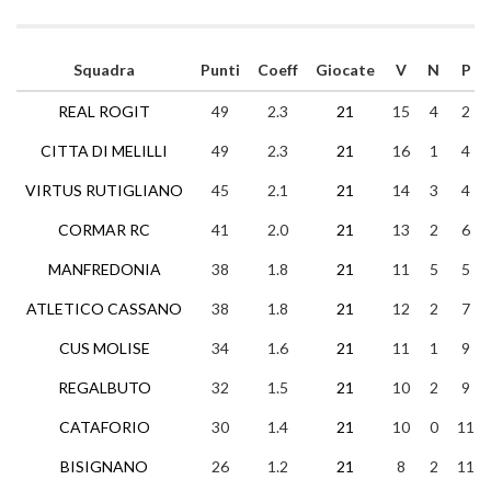
Squadra
Punti
Coeff
Giocate
V
N
P
REAL ROGIT
49
2.3
21
15
4
2
CITTA DI MELILLI
49
2.3
21
16
1
4
VIRTUS RUTIGLIANO
45
2.1
21
14
3
4
CORMAR RC
41
2.0
21
13
2
6
MANFREDONIA
38
1.8
21
11
5
5
ATLETICO CASSANO
38
1.8
21
12
2
7
CUS MOLISE
34
1.6
21
11
1
9
REGALBUTO
32
1.5
21
10
2
9
CATAFORIO
30
1.4
21
10
0
11
BISIGNANO
26
1.2
21
8
2
11