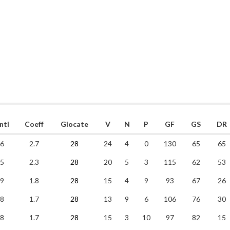
nti
Coeff
Giocate
V
N
P
GF
GS
DR
6
2.7
28
24
4
0
130
65
65
5
2.3
28
20
5
3
115
62
53
9
1.8
28
15
4
9
93
67
26
8
1.7
28
13
9
6
106
76
30
8
1.7
28
15
3
10
97
82
15