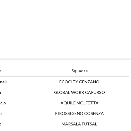
e
Squadra
elli
ECOCITY GENZANO
a
GLOBAL WORK CAPURSO
olo
AQUILE MOLFETTA
nz
PIROSSIGENO COSENZA
o
MARSALA FUTSAL