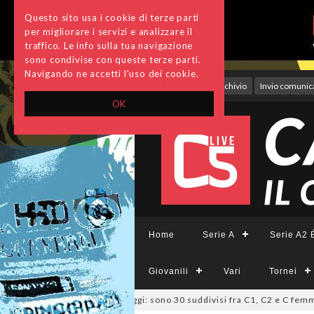
Questo sito usa i cookie di terze parti
per migliorare i servizi e analizzare il
traffico. Le info sulla tua navigazione
sono condivise con queste terze parti.
Navigando ne accetti l'uso dei cookie.
Accedi
Archivio
Invio comunica
OK
Home
Serie A
Serie A2 É
Giovanili
Vari
Tornei
zio, deliberati i ripescaggi: sono 30 suddivisi fra C1, C2 e C femminile
0