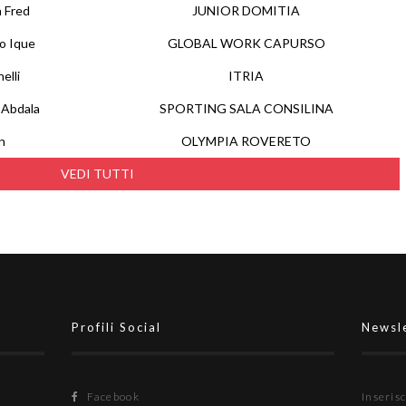
a Fred
JUNIOR DOMITIA
o Ique
GLOBAL WORK CAPURSO
elli
ITRIA
 Abdala
SPORTING SALA CONSILINA
on
OLYMPIA ROVERETO
VEDI TUTTI
Profili Social
Newsl
Facebook
Inserisc