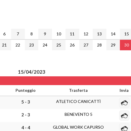
6
7
8
9
10
11
12
13
14
15
21
22
23
24
25
26
27
28
29
30
15/04/2023
Punteggio
Trasferta
Invia
ATLETICO CANICATTÌ
5 - 3
BENEVENTO 5
2 - 3
GLOBAL WORK CAPURSO
4 - 4