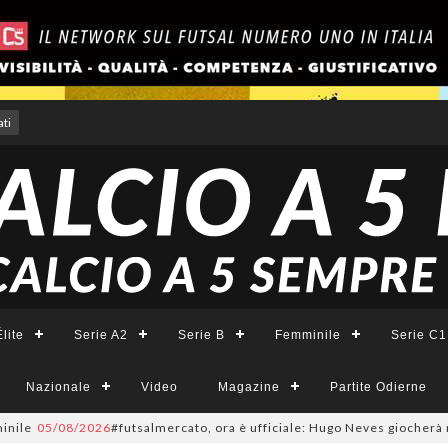
ti
lite
Serie A2
Serie B
Femminile
Serie C1
Nazionale
Video
Magazine
Partite Odierne
5/08/2026
#futsalmercato, ora è ufficiale: Hugo Neves giocherà nel Napoli