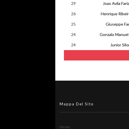
29
Joao Avila Fari
26
Henrique Ribeir
25
Giuseppe Fan
24
Gonzalo Manuel
24
Junior Sil
Mappa Del Sito
Home