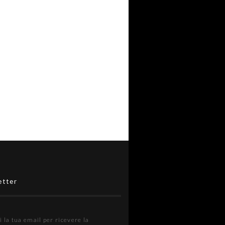
etter
i la tua email per ricevere la