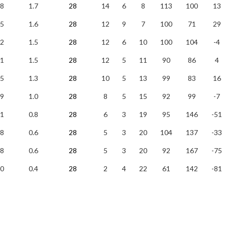
8
1.7
28
14
6
8
113
100
13
5
1.6
28
12
9
7
100
71
29
2
1.5
28
12
6
10
100
104
-4
1
1.5
28
12
5
11
90
86
4
5
1.3
28
10
5
13
99
83
16
9
1.0
28
8
5
15
92
99
-7
1
0.8
28
6
3
19
95
146
-51
8
0.6
28
5
3
20
104
137
-33
8
0.6
28
5
3
20
92
167
-75
0
0.4
28
2
4
22
61
142
-81