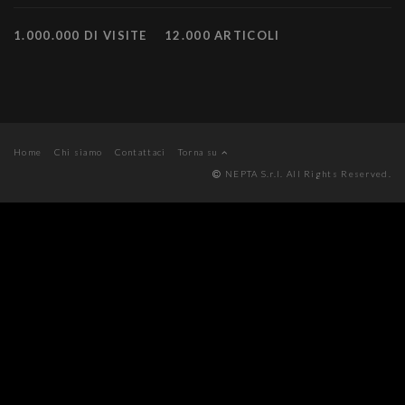
1.000.000 DI VISITE
12.000 ARTICOLI
Home
Chi siamo
Contattaci
Torna su
NEPTA S.r.l. All Rights Reserved.