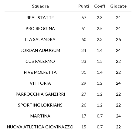
Squadra
Punti
Coeff
Giocate
V
REAL STATTE
67
2.8
24
2
PRO REGGINA
61
2.5
24
2
ITA SALANDRA
60
2.3
26
2
JORDAN AUFUGUM
34
1.4
24
1
CUS PALERMO
33
1.5
22
1
FIVE MOLFETTA
31
1.4
22
1
VITTORIA
29
1.2
24
9
PARROCCHIA GANZIRRI
27
1.2
22
8
SPORTING LOKRIANS
26
1.2
22
8
MARTINA
17
0.7
24
4
NUOVA ATLETICA GIOVINAZZO
15
0.7
22
4