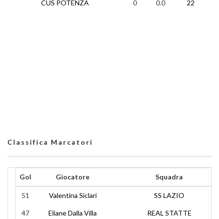
CUS POTENZA
0
0.0
22
0
Classifica Marcatori
Gol
Giocatore
Squadra
51
Valentina Siclari
SS LAZIO
47
Eliane Dalla Villa
REAL STATTE