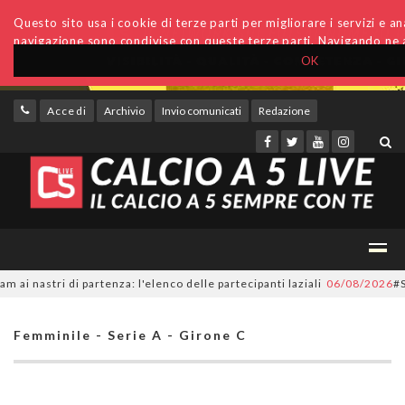
Questo sito usa i cookie di terze parti per migliorare i servizi e anal
navigazione sono condivise con queste terze parti. Navigando ne a
OK
Accedi
Archivio
Invio comunicati
Redazione
nastri di partenza: l'elenco delle partecipanti laziali
06/08/2026
#Serie
Femminile - Serie A - Girone C