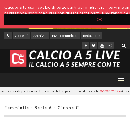
Questo sito usa i cookie di terze parti per migliorare i servizi e anal
navigazione sono condivise con queste terze parti. Navigando ne a
OK
Accedi
Archivio
Invio comunicati
Redazione
tri di partenza: l'elenco delle partecipanti laziali
06/08/2026
#SerieC2F
Femminile - Serie A - Girone C