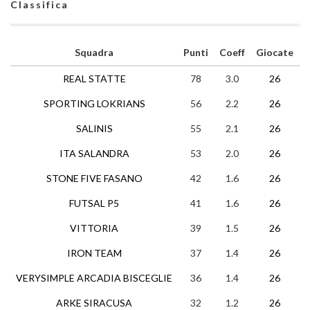
Classifica
Squadra
Punti
Coeff
Giocate
REAL STATTE
78
3.0
26
2
SPORTING LOKRIANS
56
2.2
26
1
SALINIS
55
2.1
26
1
ITA SALANDRA
53
2.0
26
1
STONE FIVE FASANO
42
1.6
26
1
FUTSAL P5
41
1.6
26
1
VITTORIA
39
1.5
26
1
IRON TEAM
37
1.4
26
1
VERYSIMPLE ARCADIA BISCEGLIE
36
1.4
26
1
ARKE SIRACUSA
32
1.2
26