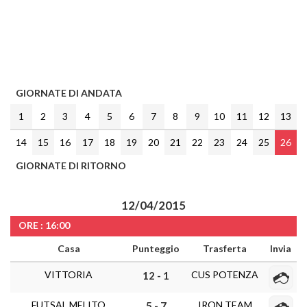
GIORNATE DI ANDATA
1
2
3
4
5
6
7
8
9
10
11
12
13
14
15
16
17
18
19
20
21
22
23
24
25
26
GIORNATE DI RITORNO
12/04/2015
ORE : 16:00
Casa
Punteggio
Trasferta
Invia
VITTORIA
CUS POTENZA
12 - 1
FUTSAL MELITO
IRON TEAM
5 - 7