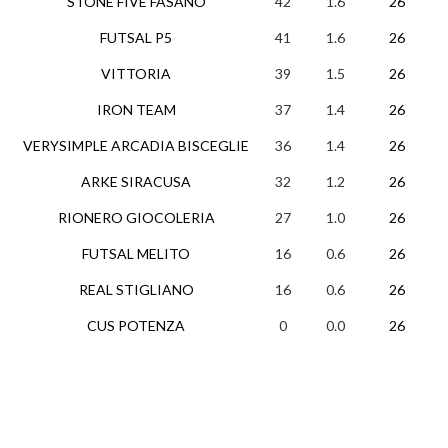
STONE FIVE FASANO
42
1.6
26
1
FUTSAL P5
41
1.6
26
1
VITTORIA
39
1.5
26
1
IRON TEAM
37
1.4
26
1
VERYSIMPLE ARCADIA BISCEGLIE
36
1.4
26
1
ARKE SIRACUSA
32
1.2
26
RIONERO GIOCOLERIA
27
1.0
26
FUTSAL MELITO
16
0.6
26
REAL STIGLIANO
16
0.6
26
CUS POTENZA
0
0.0
26