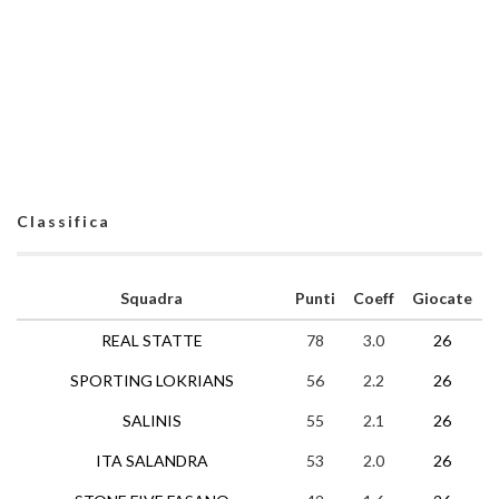
Classifica
Squadra
Punti
Coeff
Giocate
REAL STATTE
78
3.0
26
2
SPORTING LOKRIANS
56
2.2
26
1
SALINIS
55
2.1
26
1
ITA SALANDRA
53
2.0
26
1