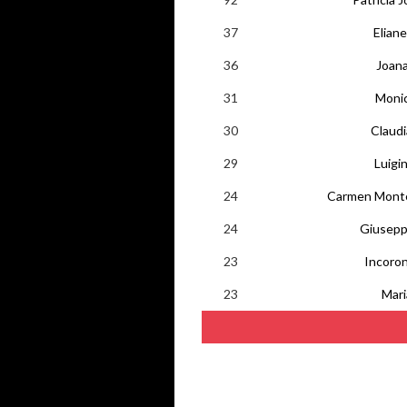
37
Eliane
36
Joan
31
Moni
30
Claudi
29
Luigi
24
Carmen Monte
24
Giuseppi
23
Incoro
23
Mari