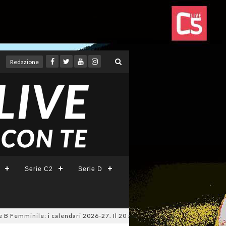
Redazione
Serie C2
Serie D
mminile: i calendari 2026-27. Il 20 agosto la presentazione della Serie 