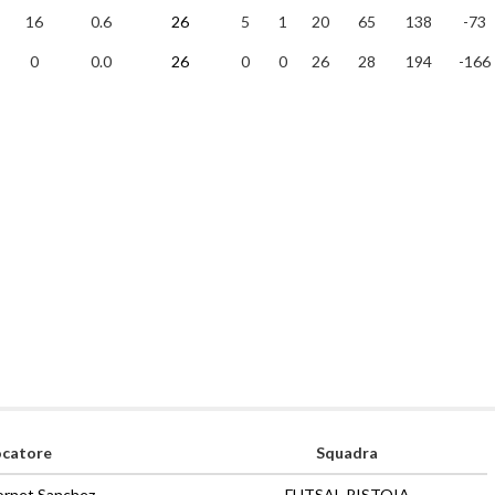
16
0.6
26
5
1
20
65
138
-73
0
0.0
26
0
0
26
28
194
-166
ocatore
Squadra
Jornet Sanchez
FUTSAL PISTOIA