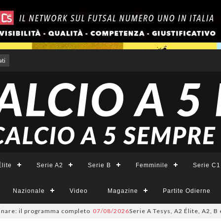
ti
lite
Serie A2
Serie B
Femminile
Serie C1
Nazionale
Video
Magazine
Partite Odierne
: il programma completo
07/08/2026
Serie A Tesys, A2 Élite, A2, B e B Fe