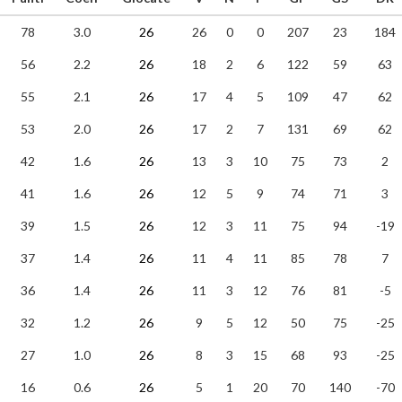
78
3.0
26
26
0
0
207
23
184
56
2.2
26
18
2
6
122
59
63
55
2.1
26
17
4
5
109
47
62
53
2.0
26
17
2
7
131
69
62
42
1.6
26
13
3
10
75
73
2
41
1.6
26
12
5
9
74
71
3
39
1.5
26
12
3
11
75
94
-19
37
1.4
26
11
4
11
85
78
7
36
1.4
26
11
3
12
76
81
-5
32
1.2
26
9
5
12
50
75
-25
27
1.0
26
8
3
15
68
93
-25
16
0.6
26
5
1
20
70
140
-70