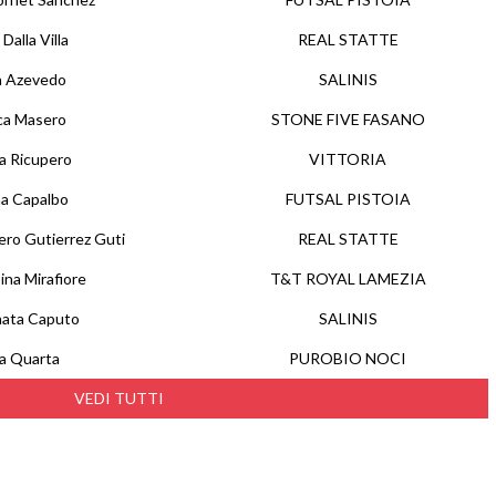
 Dalla Villa
REAL STATTE
a Azevedo
SALINIS
ca Masero
STONE FIVE FASANO
a Ricupero
VITTORIA
na Capalbo
FUTSAL PISTOIA
ro Gutierrez Guti
REAL STATTE
na Mirafiore
T&T ROYAL LAMEZIA
nata Caputo
SALINIS
a Quarta
PUROBIO NOCI
VEDI TUTTI