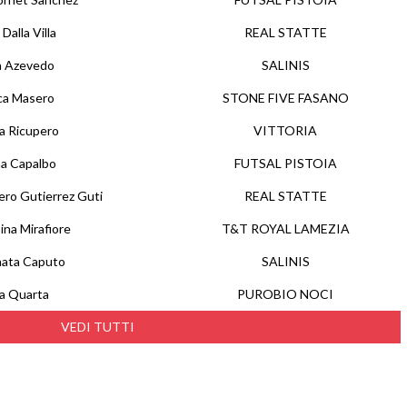
 Dalla Villa
REAL STATTE
a Azevedo
SALINIS
ca Masero
STONE FIVE FASANO
a Ricupero
VITTORIA
na Capalbo
FUTSAL PISTOIA
ro Gutierrez Guti
REAL STATTE
na Mirafiore
T&T ROYAL LAMEZIA
nata Caputo
SALINIS
a Quarta
PUROBIO NOCI
VEDI TUTTI