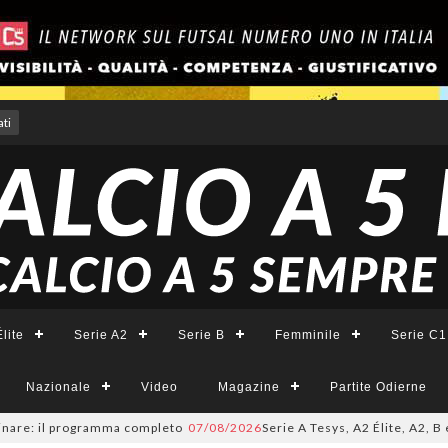
ti
lite
Serie A2
Serie B
Femminile
Serie C1
Nazionale
Video
Magazine
Partite Odierne
: il programma completo
07/08/2026
Serie A Tesys, A2 Élite, A2, B e B F