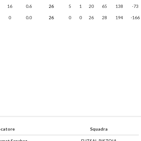
16
0.6
26
5
1
20
65
138
-73
0
0.0
26
0
0
26
28
194
-166
ocatore
Squadra
Jornet Sanchez
FUTSAL PISTOIA