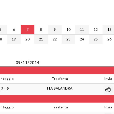
5
6
7
8
9
10
11
12
13
18
19
20
21
22
23
24
25
26
09/11/2014
nteggio
Trasferta
Invia
ITA SALANDRA
2 - 9
nteggio
Trasferta
Invia