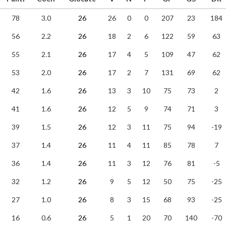
78
3.0
26
26
0
0
207
23
184
56
2.2
26
18
2
6
122
59
63
55
2.1
26
17
4
5
109
47
62
53
2.0
26
17
2
7
131
69
62
42
1.6
26
13
3
10
75
73
2
41
1.6
26
12
5
9
74
71
3
39
1.5
26
12
3
11
75
94
-19
37
1.4
26
11
4
11
85
78
7
36
1.4
26
11
3
12
76
81
-5
32
1.2
26
9
5
12
50
75
-25
27
1.0
26
8
3
15
68
93
-25
16
0.6
26
5
1
20
70
140
-70