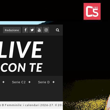
Redazione
Serie C2
Serie D
emminile: i calendari 2026-27. Il 20 agosto la presentazione della Serie 