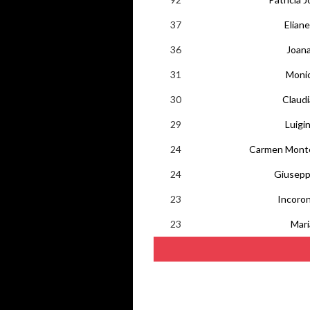
37
Eliane
36
Joan
31
Moni
30
Claudi
29
Luigi
24
Carmen Monte
24
Giuseppi
23
Incoro
23
Mari