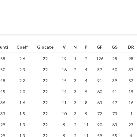
unti
Coeff
Giocate
V
N
P
GF
GS
DR
58
2.6
22
19
1
2
126
28
98
50
2.3
22
16
2
4
87
50
37
48
2.2
22
15
3
4
91
39
52
45
2.0
22
14
3
5
60
41
19
36
1.6
22
11
3
8
63
47
16
33
1.5
22
10
3
9
72
73
-1
29
1.3
22
9
2
11
90
63
27
29
1.3
22
9
2
11
59
55
4