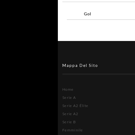
Gol
Mappa Del Sito
Home
Serie A
Serie A2 Élite
Serie A2
Serie B
Femminile