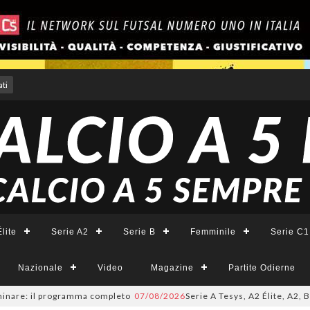
ti
lite
Serie A2
Serie B
Femminile
Serie C1
Nazionale
Video
Magazine
Partite Odierne
e: il programma completo
07/08/2026
Serie A Tesys, A2 Élite, A2, B e B 