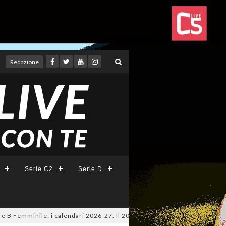
Redazione
Serie C2
Serie D
Femminile: i calendari 2026-27. Il 20 agosto la presentazione della Serie