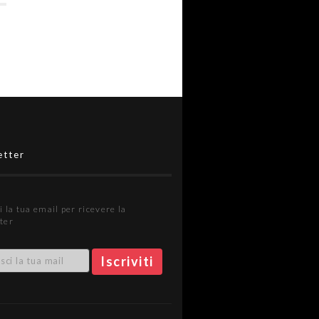
etter
i la tua email per ricevere la
ter