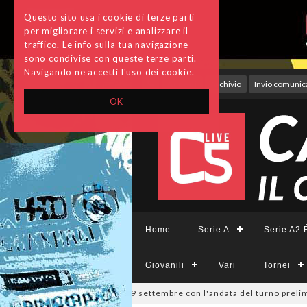
Questo sito usa i cookie di terze parti
per migliorare i servizi e analizzare il
traffico. Le info sulla tua navigazione
sono condivise con queste terze parti.
Navigando ne accetti l'uso dei cookie.
Accedi
Archivio
Invio comunica
OK
Home
Serie A
Serie A2 É
Giovanili
Vari
Tornei
pa Divisione, si parte il 19 settembre con l'andata del turno preliminar