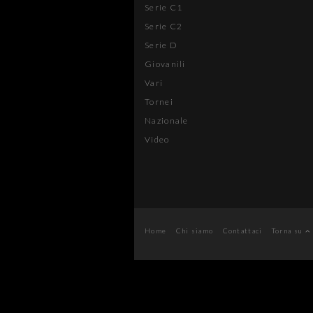
Serie C1
Serie C2
Serie D
Giovanili
Vari
Tornei
Nazionale
Video
Home
Chi siamo
Contattaci
Torna su