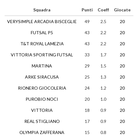
Squadra
Punti
Coeff
Giocate
VERYSIMPLE ARCADIA BISCEGLIE
49
2.5
20
1
FUTSAL P5
43
2.2
20
1
T&T ROYAL LAMEZIA
43
2.2
20
1
VITTORIA SPORTING FUTSAL
33
1.7
20
1
MARTINA
29
1.5
20
ARKE SIRACUSA
25
1.3
20
RIONERO GIOCOLERIA
24
1.2
20
PUROBIO NOCI
20
1.0
20
VITTORIA
18
0.9
20
REAL STIGLIANO
17
0.9
20
OLYMPIA ZAFFERANA
15
0.8
20