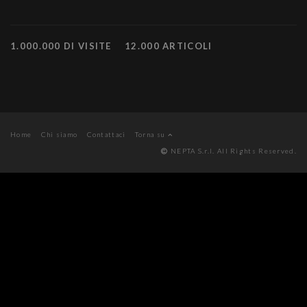
1.000.000 DI VISITE
12.000 ARTICOLI
Home
Chi siamo
Contattaci
Torna su
NEPTA S.r.l. All Rights Reserved.