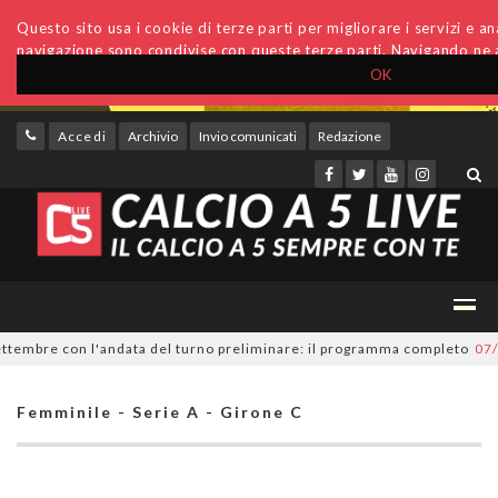
Questo sito usa i cookie di terze parti per migliorare i servizi e anal
navigazione sono condivise con queste terze parti. Navigando ne a
OK
Accedi
Archivio
Invio comunicati
Redazione
embre con l'andata del turno preliminare: il programma completo
07/08/
Femminile - Serie A - Girone C