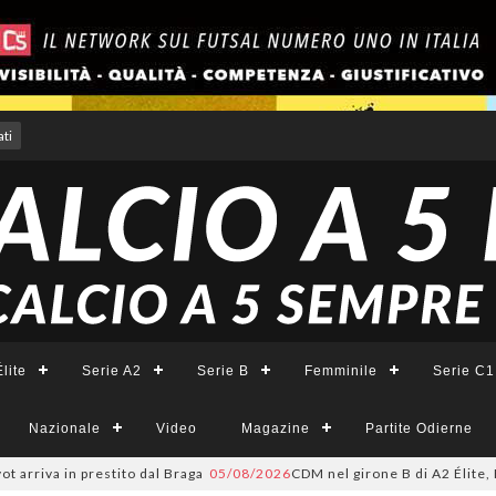
ti
lite
Serie A2
Serie B
Femminile
Serie C1
Nazionale
Video
Magazine
Partite Odierne
iva in prestito dal Braga
05/08/2026
CDM nel girone B di A2 Élite, Fortun