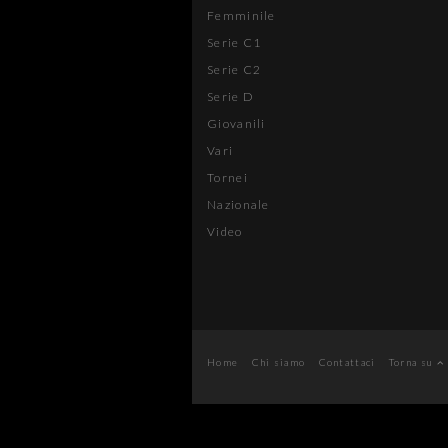
Femminile
Serie C1
Serie C2
Serie D
Giovanili
Vari
Tornei
Nazionale
Video
Home
Chi siamo
Contattaci
Torna su