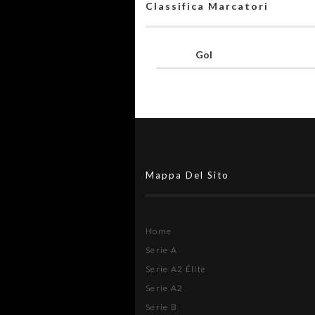
Classifica Marcatori
Gol
Mappa Del Sito
Home
Serie A
Serie A2 Élite
Serie A2
Serie B