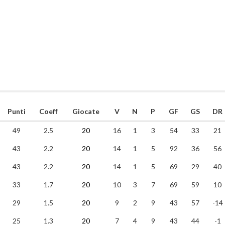
Punti
Coeff
Giocate
V
N
P
GF
GS
DR
49
2.5
20
16
1
3
54
33
21
43
2.2
20
14
1
5
92
36
56
43
2.2
20
14
1
5
69
29
40
33
1.7
20
10
3
7
69
59
10
29
1.5
20
9
2
9
43
57
-14
25
1.3
20
7
4
9
43
44
-1