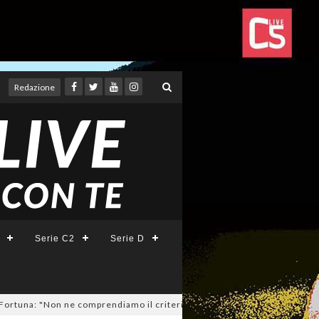
Redazione
Serie C2
Serie D
a: "Non ne comprendiamo il criterio". E c'è l'ipotesi rinuncia!
04/08/20