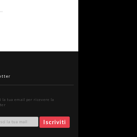
etter
i la tua email per ricevere la
ter