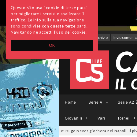
Questo sito usa i cookie di terze parti
per migliorare i servizi e analizzare il
traffico. Le info sulla tua navigazione
sono condivise con queste terze parti.
Navigando ne accetti l'uso dei cookie.
Accedi
Archivio
Invio comunica
OK
Home
Serie A
Serie A2 É
Giovanili
Vari
Tornei
tsalmercato, ora è ufficiale: Hugo Neves giocherà nel Napoli. Il pivot arr