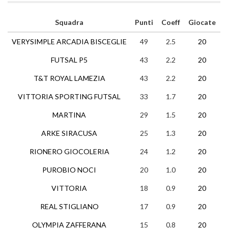
Squadra
Punti
Coeff
Giocate
VERYSIMPLE ARCADIA BISCEGLIE
49
2.5
20
1
FUTSAL P5
43
2.2
20
1
T&T ROYAL LAMEZIA
43
2.2
20
1
VITTORIA SPORTING FUTSAL
33
1.7
20
1
MARTINA
29
1.5
20
ARKE SIRACUSA
25
1.3
20
RIONERO GIOCOLERIA
24
1.2
20
PUROBIO NOCI
20
1.0
20
VITTORIA
18
0.9
20
REAL STIGLIANO
17
0.9
20
OLYMPIA ZAFFERANA
15
0.8
20