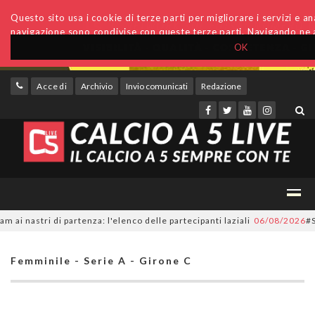
Questo sito usa i cookie di terze parti per migliorare i servizi e anal
navigazione sono condivise con queste terze parti. Navigando ne a
OK
Accedi
Archivio
Invio comunicati
Redazione
nastri di partenza: l'elenco delle partecipanti laziali
06/08/2026
#Serie
Femminile - Serie A - Girone C