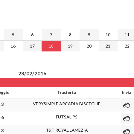
5
6
7
8
9
10
11
16
17
18
19
20
21
22
28/02/2016
eggio
Trasferta
Invia
VERYSIMPLE ARCADIA BISCEGLIE
- 3
FUTSAL P5
- 6
T&T ROYAL LAMEZIA
- 3