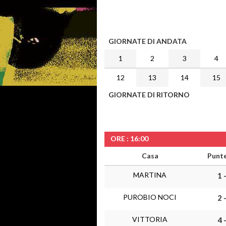
GIORNATE DI ANDATA
1
2
3
4
12
13
14
15
GIORNATE DI RITORNO
ORE : 16:00
Casa
Punt
MARTINA
1 
PUROBIO NOCI
2 
VITTORIA
4 