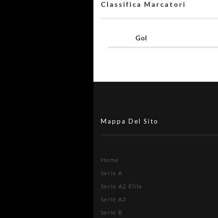
Classifica Marcatori
Gol
Mappa Del Sito
Home
Serie A
Serie A2 Élite
Serie A2
Serie B