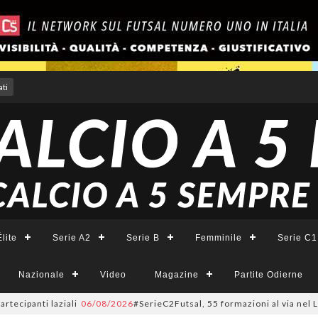
ti
lite
Serie A2
Serie B
Femminile
Serie C1
Nazionale
Video
Magazine
Partite Odierne
nti laziali
06/08/2026
#SerieC2Futsal, 55 formazioni al via nel Lazio: la