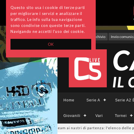
Questo sito usa i cookie di terze parti
per migliorare i servizi e analizzare il
traffico. Le info sulla tua navigazione
sono condivise con queste terze parti.
Navigando ne accetti l'uso dei cookie.
Accedi
Archivio
Invio comunica
OK
Home
Serie A
Serie A2 É
Giovanili
Vari
Tornei
CFemminile, sono 14 i team ai nastri di partenza: l'elenco delle partecipa