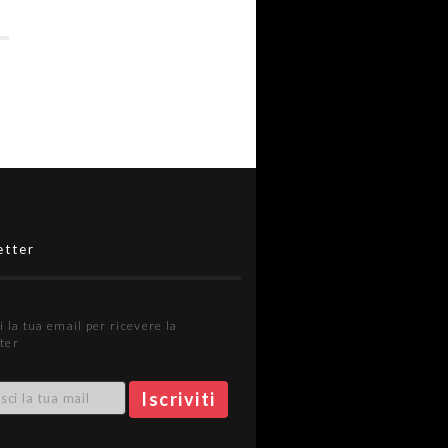
etter
i la tua email per ricevere la
ter