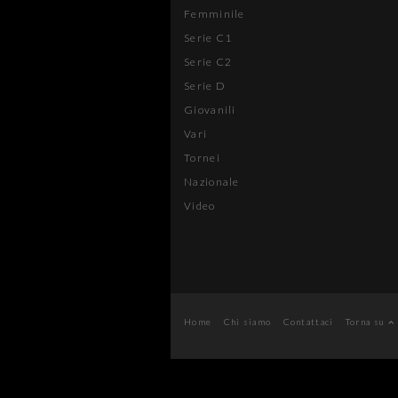
Femminile
Serie C1
Serie C2
Serie D
Giovanili
Vari
Tornei
Nazionale
Video
Home
Chi siamo
Contattaci
Torna su