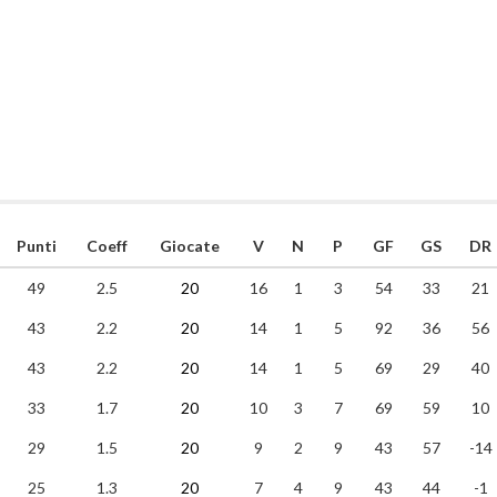
Punti
Coeff
Giocate
V
N
P
GF
GS
DR
49
2.5
20
16
1
3
54
33
21
43
2.2
20
14
1
5
92
36
56
43
2.2
20
14
1
5
69
29
40
33
1.7
20
10
3
7
69
59
10
29
1.5
20
9
2
9
43
57
-14
25
1.3
20
7
4
9
43
44
-1