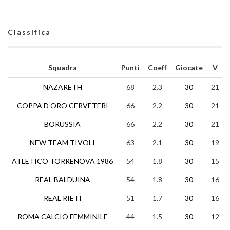
Classifica
Squadra
Punti
Coeff
Giocate
V
NAZARETH
68
2.3
30
21
COPPA D ORO CERVETERI
66
2.2
30
21
BORUSSIA
66
2.2
30
21
NEW TEAM TIVOLI
63
2.1
30
19
ATLETICO TORRENOVA 1986
54
1.8
30
15
REAL BALDUINA
54
1.8
30
16
REAL RIETI
51
1.7
30
16
ROMA CALCIO FEMMINILE
44
1.5
30
12