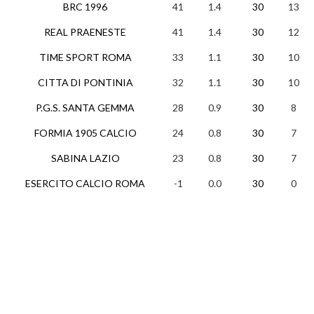
BRC 1996
41
1.4
30
13
REAL PRAENESTE
41
1.4
30
12
TIME SPORT ROMA
33
1.1
30
10
CITTA DI PONTINIA
32
1.1
30
10
P.G.S. SANTA GEMMA
28
0.9
30
8
FORMIA 1905 CALCIO
24
0.8
30
7
SABINA LAZIO
23
0.8
30
7
ESERCITO CALCIO ROMA
-1
0.0
30
0