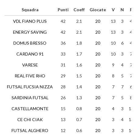
Squadra
Punti
Coeff
Giocate
V
N
P
VDL FIANO PLUS
42
2.1
20
13
3
4
ENERGY SAVING
42
2.1
20
13
3
4
DOMUS BRESSO
36
1.8
20
10
6
4
CARDANO 91
33
1.7
20
10
3
7
VARESE
31
1.6
20
9
4
7
REAL FIVE RHO
29
1.5
20
8
5
7
FUTSAL FUCSIA NIZZA
28
1.4
20
7
7
6
SARDINIA FUTSAL
26
1.3
20
7
5
8
CASTELLAMONTE
15
0.8
20
4
3
13
CE CHI CIAK
13
0.7
20
3
4
13
FUTSAL ALGHERO
12
0.6
20
3
3
14