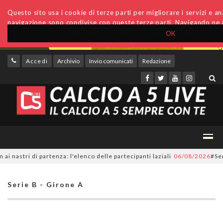
Questo sito usa i cookie di terze parti per migliorare i servizi e anal
navigazione sono condivise con queste terze parti. Navigando ne a
OK
Accedi
Archivio
Invio comunicati
Redazione
stri di partenza: l'elenco delle partecipanti laziali
06/08/2026
#SerieC2
Serie B - Girone A