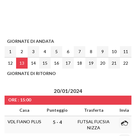
GIORNATE DI ANDATA
1
2
3
4
5
6
7
8
9
10
11
12
13
14
15
16
17
18
19
20
21
22
GIORNATE DI RITORNO
20/01/2024
ORE : 15:00
Casa
Punteggio
Trasferta
Invia
VDL FIANO PLUS
FUTSAL FUCSIA
5 - 4
NIZZA