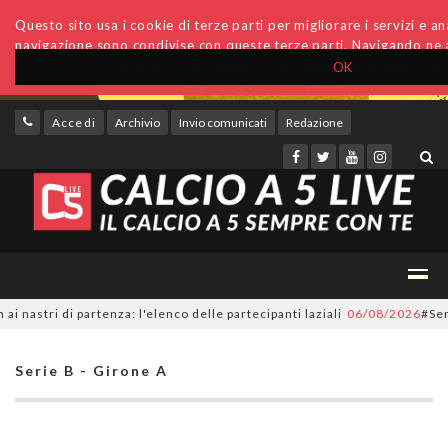
Questo sito usa i cookie di terze parti per migliorare i servizi e anal
navigazione sono condivise con queste terze parti. Navigando ne a
OK
Accedi
Archivio
Invio comunicati
Redazione
tri di partenza: l'elenco delle partecipanti laziali
06/08/2026
#SerieC2F
Serie B - Girone A