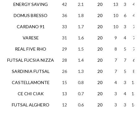
ENERGY SAVING
42
2.1
20
13
3
4
DOMUS BRESSO
36
1.8
20
10
6
4
CARDANO 91
33
1.7
20
10
3
7
VARESE
31
1.6
20
9
4
7
REAL FIVE RHO
29
1.5
20
8
5
7
FUTSAL FUCSIA NIZZA
28
1.4
20
7
7
6
SARDINIA FUTSAL
26
1.3
20
7
5
8
CASTELLAMONTE
15
0.8
20
4
3
13
CE CHI CIAK
13
0.7
20
3
4
13
FUTSAL ALGHERO
12
0.6
20
3
3
14