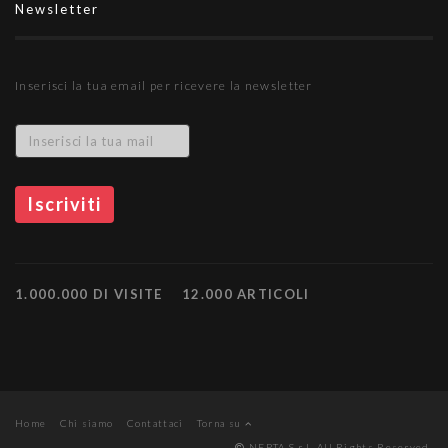
Newsletter
Inserisci la tua email per ricevere la newsletter
1.000.000 DI VISITE
12.000 ARTICOLI
Home
Chi siamo
Contattaci
Torna su
NEPTA S.r.l. All Rights Reserved.