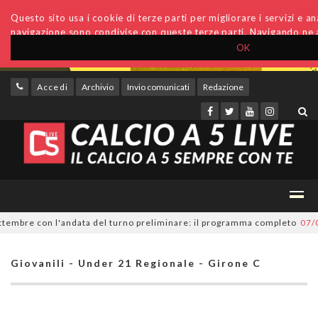
Questo sito usa i cookie di terze parti per migliorare i servizi e anal
navigazione sono condivise con queste terze parti. Navigando ne a
OK
Accedi
Archivio
Invio comunicati
Redazione
tembre con l'andata del turno preliminare: il programma completo
07/08/
Giovanili - Under 21 Regionale - Girone C