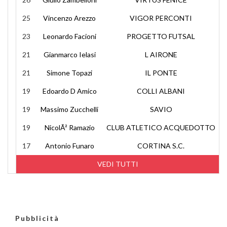
25
Vincenzo Arezzo
VIGOR PERCONTI
23
Leonardo Facioni
PROGETTO FUTSAL
21
Gianmarco Ielasi
L AIRONE
21
Simone Topazi
IL PONTE
19
Edoardo D Amico
COLLI ALBANI
19
Massimo Zucchelli
SAVIO
19
NicolÃ² Ramazio
CLUB ATLETICO ACQUEDOTTO
17
Antonio Funaro
CORTINA S.C.
VEDI TUTTI
Pubblicità