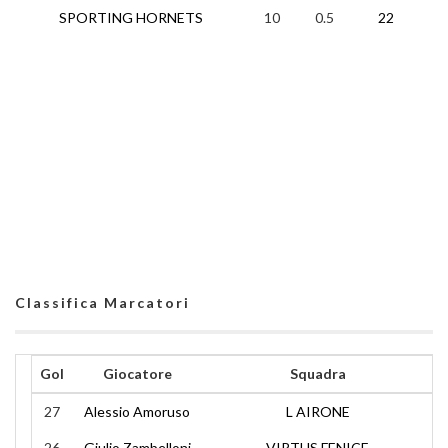
SPORTING HORNETS
10
0.5
22
3
Classifica Marcatori
Gol
Giocatore
Squadra
27
Alessio Amoruso
L AIRONE
26
Giulio Zambelloni
VIRTUS FENICE