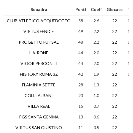
Squadra
Punti
Coeff
Giocate
V
CLUB ATLETICO ACQUEDOTTO
58
2.6
22
19
VIRTUS FENICE
49
2.2
22
16
PROGETTO FUTSAL
48
2.2
22
15
L AIRONE
44
2.0
22
14
VIGOR PERCONTI
44
2.0
22
14
HISTORY ROMA 3Z
42
1.9
22
13
FLAMINIA SETTE
28
1.3
22
9
COLLI ALBANI
23
1.0
22
6
VILLA REAL
15
0.7
22
5
PGS SANTA GEMMA
13
0.6
22
4
VIRTUS SAN GIUSTINO
11
0.5
22
3