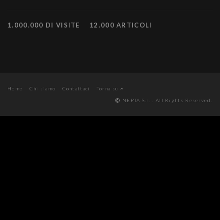
1.000.000 DI VISITE
12.000 ARTICOLI
Home
Chi siamo
Contattaci
Torna su
NEPTA S.r.l. All Rights Reserved.