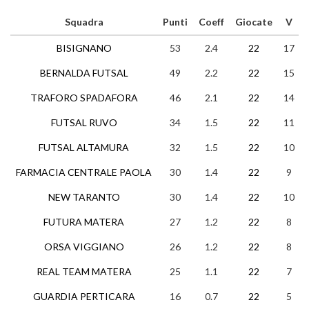
Squadra
Punti
Coeff
Giocate
V
BISIGNANO
53
2.4
22
17
BERNALDA FUTSAL
49
2.2
22
15
TRAFORO SPADAFORA
46
2.1
22
14
FUTSAL RUVO
34
1.5
22
11
FUTSAL ALTAMURA
32
1.5
22
10
FARMACIA CENTRALE PAOLA
30
1.4
22
9
NEW TARANTO
30
1.4
22
10
FUTURA MATERA
27
1.2
22
8
ORSA VIGGIANO
26
1.2
22
8
REAL TEAM MATERA
25
1.1
22
7
GUARDIA PERTICARA
16
0.7
22
5