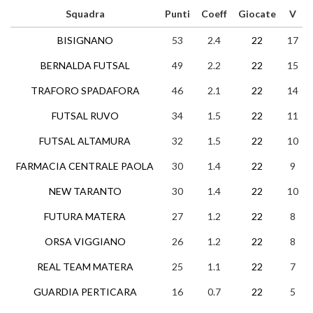
Squadra
Punti
Coeff
Giocate
V
BISIGNANO
53
2.4
22
17
BERNALDA FUTSAL
49
2.2
22
15
TRAFORO SPADAFORA
46
2.1
22
14
FUTSAL RUVO
34
1.5
22
11
FUTSAL ALTAMURA
32
1.5
22
10
FARMACIA CENTRALE PAOLA
30
1.4
22
9
NEW TARANTO
30
1.4
22
10
FUTURA MATERA
27
1.2
22
8
ORSA VIGGIANO
26
1.2
22
8
REAL TEAM MATERA
25
1.1
22
7
GUARDIA PERTICARA
16
0.7
22
5