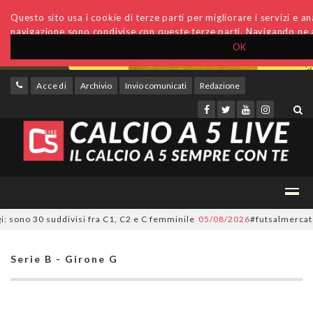
Questo sito usa i cookie di terze parti per migliorare i servizi e anal
navigazione sono condivise con queste terze parti. Navigando ne a
OK
Accedi
Archivio
Invio comunicati
Redazione
ono 30 suddivisi fra C1, C2 e C femminile
05/08/2026
#futsalmercato, ora 
Serie B - Girone G