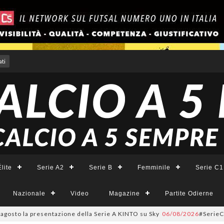
ti
lite
Serie A2
Serie B
Femminile
Serie C1
Nazionale
Video
Magazine
Partite Odierne
o la presentazione della Serie A KINTO su Sky
06/08/2026
#SerieCFemminil