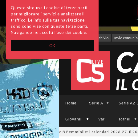
Questo sito usa i cookie di terze parti
per migliorare i servizi e analizzare il
traffico. Le info sulla tua navigazione
sono condivise con queste terze parti.
Navigando ne accetti l'uso dei cookie.
Accedi
Archivio
Invio comunica
OK
Home
Serie A
Serie A2 É
Giovanili
Vari
Tornei
 A Tesys, A2 Élite, A2, B e B Femminile: i calendari 2026-27. Il 20 agost