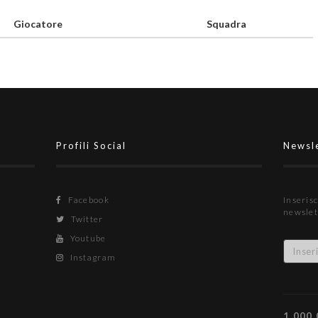
Giocatore
Squadra
Profili Social
Newsl
Facebook
Inserisc
newslet
Twitter
Youtube
Instagram
1.000.