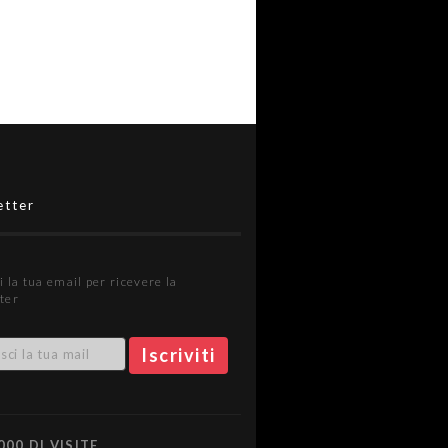
etter
i la tua email per ricevere la
ter
000 DI VISITE