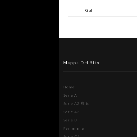
Gol
Mappa Del Sito
Home
Serie A
Serie A2 Élite
Serie A2
Serie B
Femminile
Serie C1