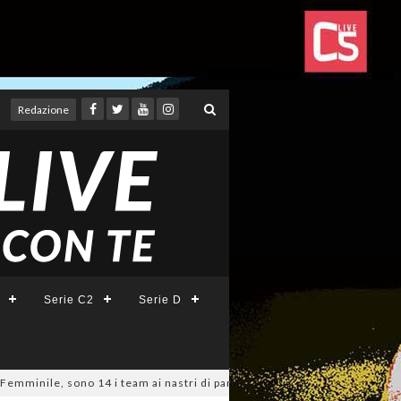
Redazione
Serie C2
Serie D
e, sono 14 i team ai nastri di partenza: l'elenco delle partecipanti lazia