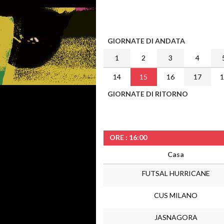
GIORNATE DI ANDATA
1
2
3
4
14
15
16
17
GIORNATE DI RITORNO
ORE : 16:00
Casa
FUTSAL HURRICANE
CUS MILANO
JASNAGORA