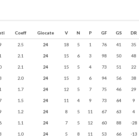
nti
Coeff
Giocate
V
N
P
GF
GS
DR
9
2.5
24
18
5
1
76
41
35
1
2.1
24
15
6
3
98
50
48
0
2.1
24
15
5
4
73
51
22
8
2.0
24
15
3
6
94
56
38
1
1.7
24
12
5
7
75
46
29
7
1.5
24
11
4
9
73
64
9
9
1.2
24
8
5
11
67
63
4
6
1.1
24
7
5
12
60
88
-28
3
1.0
24
5
8
11
53
66
-13