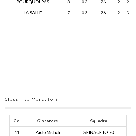
POURQUOI PAS
8
0.3
26
2
2
LA SALLE
7
0.3
26
2
3
Classifica Marcatori
Gol
Giocatore
Squadra
41
Paolo Micheli
SPINACETO 70