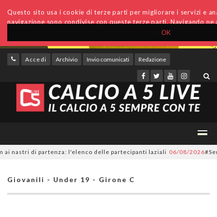
Questo sito usa i cookie di terze parti per migliorare i servizi e anal
navigazione sono condivise con queste terze parti. Navigando ne a
OK
Accedi
Archivio
Invio comunicati
Redazione
tri di partenza: l'elenco delle partecipanti laziali
06/08/2026
#SerieC2F
Giovanili - Under 19 - Girone C