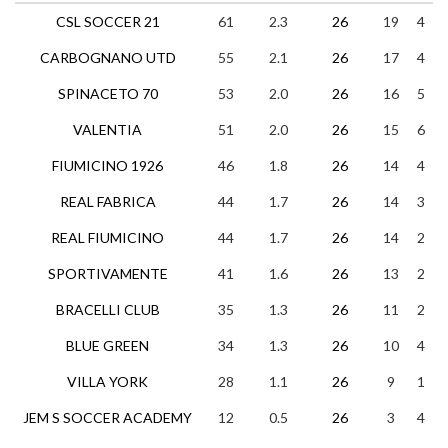
CSL SOCCER 21
61
2.3
26
19
4
CARBOGNANO UTD
55
2.1
26
17
4
SPINACETO 70
53
2.0
26
16
5
VALENTIA
51
2.0
26
15
6
FIUMICINO 1926
46
1.8
26
14
4
REAL FABRICA
44
1.7
26
14
3
REAL FIUMICINO
44
1.7
26
14
2
SPORTIVAMENTE
41
1.6
26
13
2
BRACELLI CLUB
35
1.3
26
11
2
BLUE GREEN
34
1.3
26
10
4
VILLA YORK
28
1.1
26
9
1
JEM S SOCCER ACADEMY
12
0.5
26
3
4