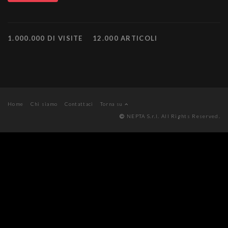
1.000.000 DI VISITE
12.000 ARTICOLI
Home
Chi siamo
Contattaci
Torna su
NEPTA S.r.l. All Rights Reserved.