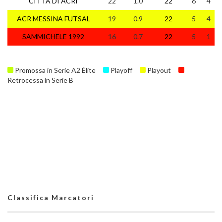
CITTA DI ACRI
22
1.0
22
6
4
ACR MESSINA FUTSAL
19
0.9
22
5
4
SAMMICHELE 1992
16
0.7
22
5
1
Promossa in Serie A2 Élite
Playoff
Playout
Retrocessa in Serie B
Classifica Marcatori