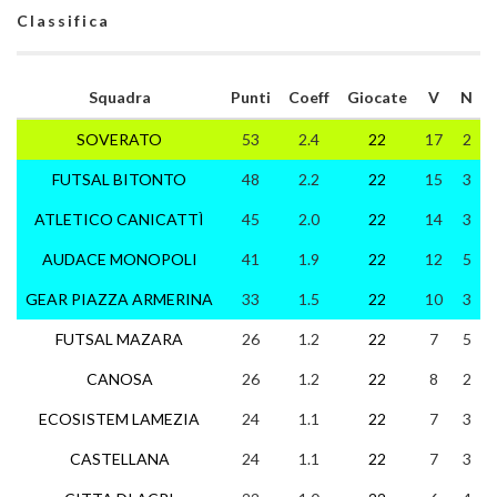
Classifica
Squadra
Punti
Coeff
Giocate
V
N
SOVERATO
53
2.4
22
17
2
FUTSAL BITONTO
48
2.2
22
15
3
ATLETICO CANICATTÌ
45
2.0
22
14
3
AUDACE MONOPOLI
41
1.9
22
12
5
GEAR PIAZZA ARMERINA
33
1.5
22
10
3
FUTSAL MAZARA
26
1.2
22
7
5
CANOSA
26
1.2
22
8
2
ECOSISTEM LAMEZIA
24
1.1
22
7
3
CASTELLANA
24
1.1
22
7
3