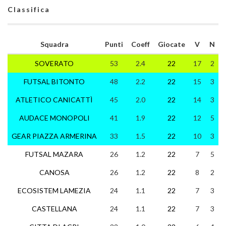
Classifica
Squadra
Punti
Coeff
Giocate
V
N
SOVERATO
53
2.4
22
17
2
FUTSAL BITONTO
48
2.2
22
15
3
ATLETICO CANICATTÌ
45
2.0
22
14
3
AUDACE MONOPOLI
41
1.9
22
12
5
GEAR PIAZZA ARMERINA
33
1.5
22
10
3
FUTSAL MAZARA
26
1.2
22
7
5
CANOSA
26
1.2
22
8
2
ECOSISTEM LAMEZIA
24
1.1
22
7
3
CASTELLANA
24
1.1
22
7
3