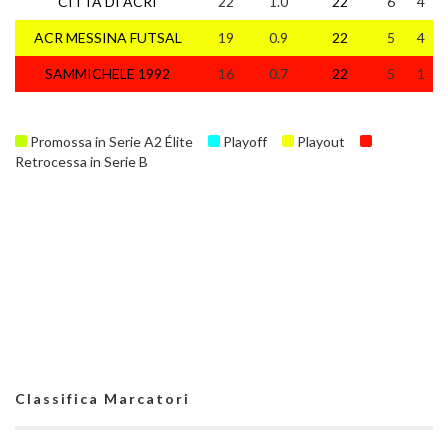
CITTA DI ACRI
22
1.0
22
6
4
ACR MESSINA FUTSAL
19
0.9
22
5
4
SAMMICHELE 1992
16
0.7
22
5
1
Promossa in Serie A2 Élite
Playoff
Playout
Retrocessa in Serie B
Classifica Marcatori