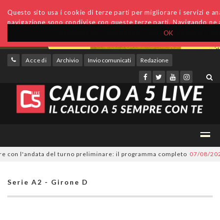
Questo sito usa i cookie di terze parti per migliorare i servizi e anal
navigazione sono condivise con queste terze parti. Navigando ne a
OK
Accedi
Archivio
Invio comunicati
Redazione
on l'andata del turno preliminare: il programma completo
07/08/2026
Ser
Serie A2 - Girone D