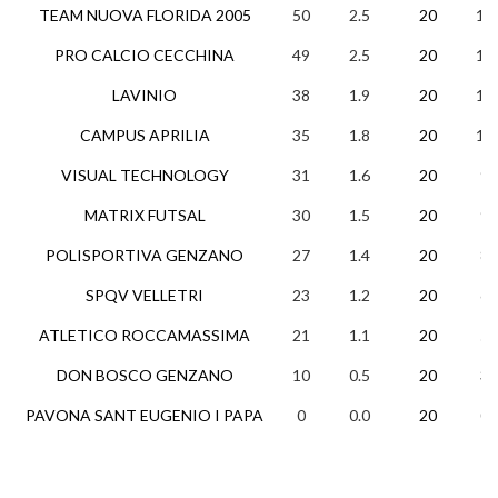
TEAM NUOVA FLORIDA 2005
50
2.5
20
15
PRO CALCIO CECCHINA
49
2.5
20
16
LAVINIO
38
1.9
20
12
CAMPUS APRILIA
35
1.8
20
11
VISUAL TECHNOLOGY
31
1.6
20
9
MATRIX FUTSAL
30
1.5
20
9
POLISPORTIVA GENZANO
27
1.4
20
8
SPQV VELLETRI
23
1.2
20
6
ATLETICO ROCCAMASSIMA
21
1.1
20
5
DON BOSCO GENZANO
10
0.5
20
3
PAVONA SANT EUGENIO I PAPA
0
0.0
20
0