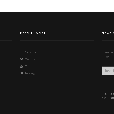
Profili Social
Newsl
Facebook
Inserisc
newslet
Twitter
Youtube
Instagram
1.000.
12.00