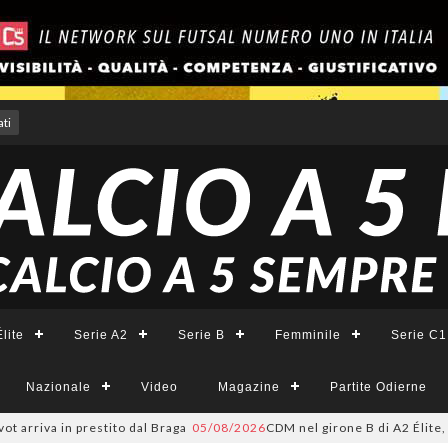
ti
lite
Serie A2
Serie B
Femminile
Serie C1
Nazionale
Video
Magazine
Partite Odierne
va in prestito dal Braga
05/08/2026
CDM nel girone B di A2 Élite, Fortun