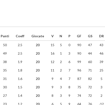
Punti
Coeff
Giocate
V
N
P
GF
GS
DR
50
2.5
20
15
5
0
90
47
43
49
2.5
20
16
1
3
90
44
46
38
1.9
20
12
2
6
99
60
39
35
1.8
20
11
2
7
96
71
25
31
1.6
20
9
4
7
87
82
5
30
1.5
20
9
3
8
75
72
3
27
1.4
20
8
3
9
74
72
2
23
1.2
20
6
5
9
64
76
-12