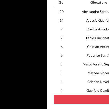
Gol
Giocatore
20
Alessandro Screp
14
Alessio Gabrie
7
Davide Amador
7
Fabio Cincinna
6
Cristian Vecin
6
Federico Santi
5
Marco Valerio Seg
5
Matteo Sincer
4
Cristian Novell
4
Gabriele Comi