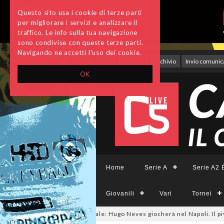
Questo sito usa i cookie di terze parti
per migliorare i servizi e analizzare il
traffico. Le info sulla tua navigazione
sono condivise con queste terze parti.
Navigando ne accetti l'uso dei cookie.
Accedi
Archivio
Invio comunica
OK
Home
Serie A
Serie A2 É
Giovanili
Vari
Tornei
salmercato, ora è ufficiale: Hugo Neves giocherà nel Napoli. Il pivot arri