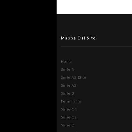
Mappa Del Sito
Home
Serie A
Serie A2 Élite
Serie A2
Serie B
Femminile
Serie C1
Serie C2
Serie D