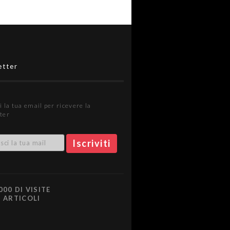
etter
i la tua email per ricevere la
ter
000 DI VISITE
0 ARTICOLI