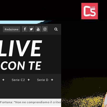
Redazione
Serie C2
Serie D
a: "Non ne comprendiamo il criterio". E c'è l'ipotesi rinuncia!
04/08/20