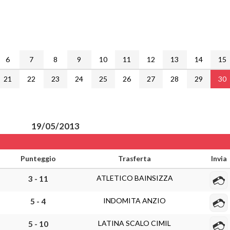
6
7
8
9
10
11
12
13
14
15
21
22
23
24
25
26
27
28
29
30
19/05/2013
Punteggio
Trasferta
Invia
ATLETICO BAINSIZZA
3 - 11
INDOMITA ANZIO
5 - 4
LATINA SCALO CIMIL
5 - 10