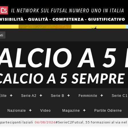
ti
lite
Serie A2
Serie B
Femminile
Serie C1
Nazionale
Video
Magazine
Partite Odierne
anti laziali
06/08/2026
#SerieC2Futsal, 55 formazioni al via nel Lazio: l