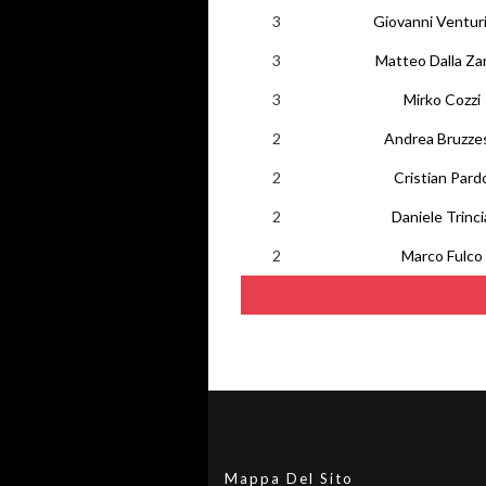
3
Giovanni Venturi
3
Matteo Dalla Za
3
Mirko Cozzi
2
Andrea Bruzze
2
Cristian Pard
2
Daniele Trinci
2
Marco Fulco
Mappa Del Sito