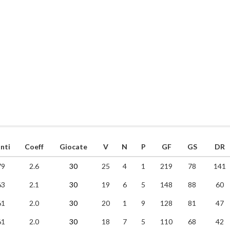
nti
Coeff
Giocate
V
N
P
GF
GS
DR
79
2.6
30
25
4
1
219
78
141
63
2.1
30
19
6
5
148
88
60
61
2.0
30
20
1
9
128
81
47
61
2.0
30
18
7
5
110
68
42