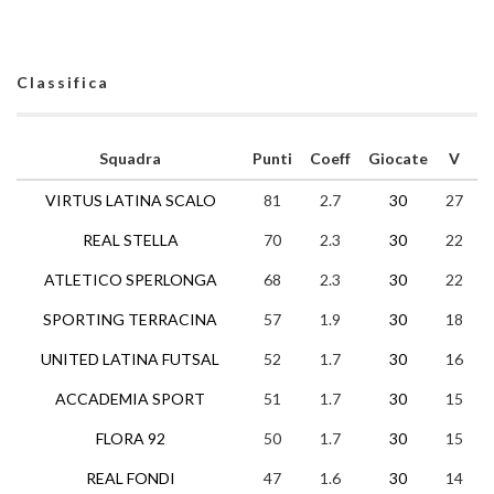
Classifica
Squadra
Punti
Coeff
Giocate
V
N
VIRTUS LATINA SCALO
81
2.7
30
27
0
REAL STELLA
70
2.3
30
22
4
ATLETICO SPERLONGA
68
2.3
30
22
2
SPORTING TERRACINA
57
1.9
30
18
3
UNITED LATINA FUTSAL
52
1.7
30
16
4
ACCADEMIA SPORT
51
1.7
30
15
6
FLORA 92
50
1.7
30
15
5
REAL FONDI
47
1.6
30
14
5