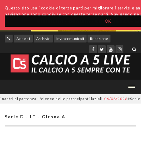
Questo sito usa i cookie di terze parti per migliorare i servizi e anal
navigazione sono condivise con queste terze parti. Navigando ne a
OK
Accedi
Archivio
Invio comunicati
Redazione
di partenza: l'elenco delle partecipanti laziali
06/08/2026
#SerieC2Futs
Serie D - LT - Girone A