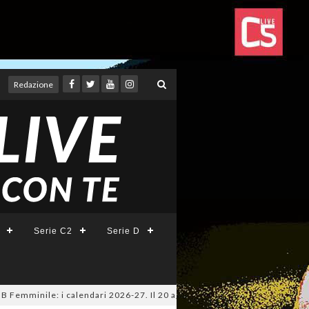
Redazione
Serie C2
Serie D
minile: i calendari 2026-27. Il 20 agosto la presentazione della Serie A 