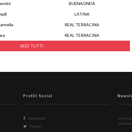
entini
BUENAONDA
pili
LATINA
annella
REAL TERRACINA
ara
REAL TERRACINA
VEDI TUTTI
Profili Social
Newsl
Facebook
Inserisc
newslet
Twitter