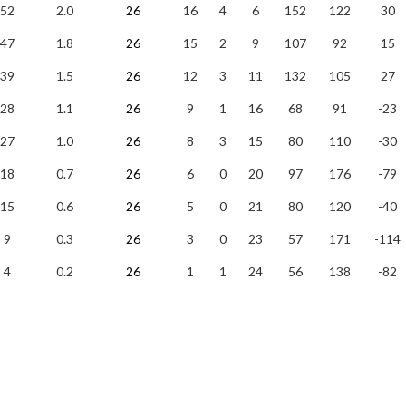
52
2.0
26
16
4
6
152
122
30
47
1.8
26
15
2
9
107
92
15
39
1.5
26
12
3
11
132
105
27
28
1.1
26
9
1
16
68
91
-23
27
1.0
26
8
3
15
80
110
-30
18
0.7
26
6
0
20
97
176
-79
15
0.6
26
5
0
21
80
120
-40
9
0.3
26
3
0
23
57
171
-114
4
0.2
26
1
1
24
56
138
-82