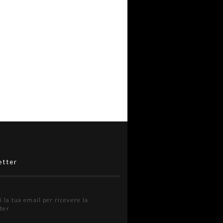
etter
i la tua email per ricevere la
ter