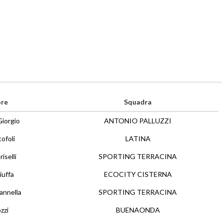
ore
Squadra
Giorgio
ANTONIO PALLUZZI
ofoli
LATINA
iselli
SPORTING TERRACINA
iuffa
ECOCITY CISTERNA
annella
SPORTING TERRACINA
zzi
BUENAONDA