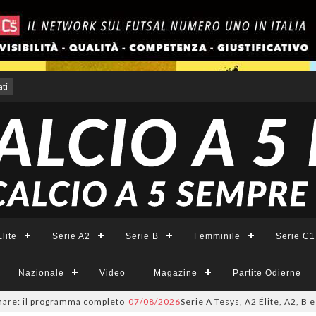
ti
lite
Serie A2
Serie B
Femminile
Serie C1
Nazionale
Video
Magazine
Partite Odierne
 il programma completo
07/08/2026
Serie A Tesys, A2 Élite, A2, B e B Fem