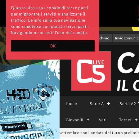
Questo sito usa i cookie di terze parti
per migliorare i servizi e analizzare il
traffico. Le info sulla tua navigazione
sono condivise con queste terze parti.
Navigando ne accetti l'uso dei cookie.
Accedi
Archivio
Invio comunica
OK
Home
Serie A
Serie A2 É
Giovanili
Vari
Tornei
Divisione, si parte il 19 settembre con l'andata del turno preliminare: