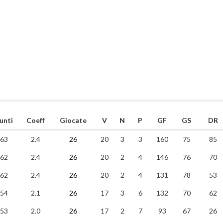
unti
Coeff
Giocate
V
N
P
GF
GS
DR
63
2.4
26
20
3
3
160
75
85
62
2.4
26
20
2
4
146
76
70
62
2.4
26
20
2
4
131
78
53
54
2.1
26
17
3
6
132
70
62
53
2.0
26
17
2
7
93
67
26