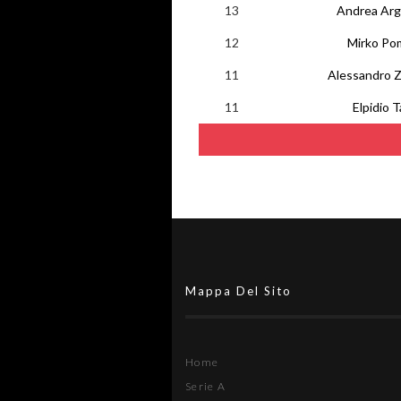
13
Andrea Arg
12
Mirko Pom
11
Alessandro Z
11
Elpidio T
Mappa Del Sito
Home
Serie A