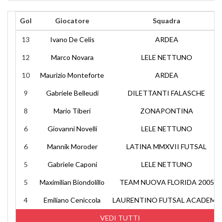
Gol
Giocatore
Squadra
13
Ivano De Celis
ARDEA
12
Marco Novara
LELE NETTUNO
10
Maurizio Monteforte
ARDEA
9
Gabriele Belleudi
DILETTANTI FALASCHE
8
Mario Tiberi
ZONAPONTINA
6
Giovanni Novelli
LELE NETTUNO
6
Mannik Moroder
LATINA MMXVII FUTSAL
5
Gabriele Caponi
LELE NETTUNO
5
Maximilian Biondolillo
TEAM NUOVA FLORIDA 2005
4
Emiliano Ceniccola
LAURENTINO FUTSAL ACADEMY
VEDI TUTTI