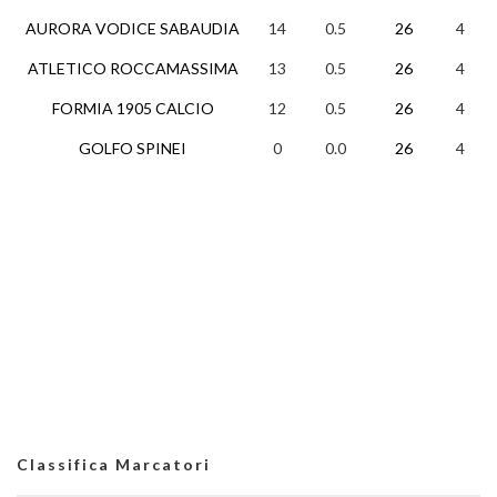
AURORA VODICE SABAUDIA
14
0.5
26
4
ATLETICO ROCCAMASSIMA
13
0.5
26
4
FORMIA 1905 CALCIO
12
0.5
26
4
GOLFO SPINEI
0
0.0
26
4
Classifica Marcatori