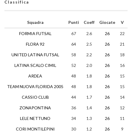
Classifica
Squadra
Punti
Coeff
Giocate
V
FORMIA FUTSAL
67
2.6
26
22
FLORA 92
64
2.5
26
21
UNITED LATINA FUTSAL
58
2.2
26
18
LATINA SCALO CIMIL
52
2.0
26
16
ARDEA
48
1.8
26
15
TEAM NUOVA FLORIDA 2005
48
1.8
26
15
CASSIO CLUB
44
1.7
26
14
ZONAPONTINA
36
1.4
26
12
LELE NETTUNO
34
1.3
26
11
CORI MONTILEPINI
30
1.2
26
9