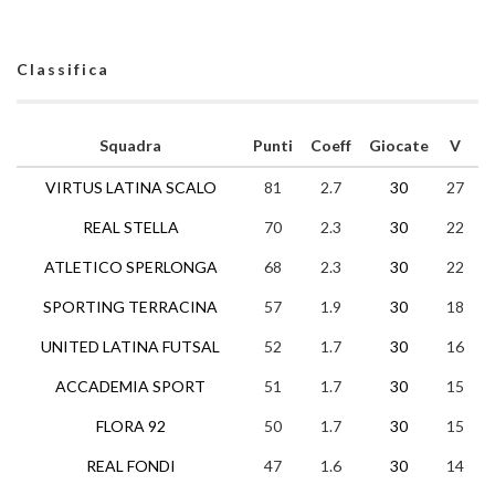
Classifica
Squadra
Punti
Coeff
Giocate
V
N
VIRTUS LATINA SCALO
81
2.7
30
27
0
REAL STELLA
70
2.3
30
22
4
ATLETICO SPERLONGA
68
2.3
30
22
2
SPORTING TERRACINA
57
1.9
30
18
3
UNITED LATINA FUTSAL
52
1.7
30
16
4
ACCADEMIA SPORT
51
1.7
30
15
6
FLORA 92
50
1.7
30
15
5
REAL FONDI
47
1.6
30
14
5