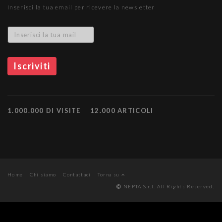
Inserisci la tua email per ricevere la newsletter
1.000.000 DI VISITE
12.000 ARTICOLI
Home
Chi siamo
Contattaci
Torna su
NEPTA S.r.l. All Rights Reserved.