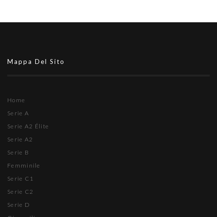
Mappa Del Sito
Home
Serie A
Serie A2 Élite
Serie A2
Serie B
Femminile
Serie C1
Serie C2
Serie D