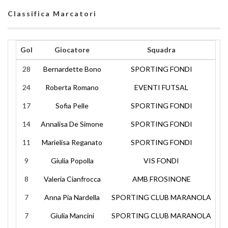
Classifica Marcatori
Gol
Giocatore
Squadra
28
Bernardette Bono
SPORTING FONDI
24
Roberta Romano
EVENTI FUTSAL
17
Sofia Pelle
SPORTING FONDI
14
Annalisa De Simone
SPORTING FONDI
11
Marielisa Reganato
SPORTING FONDI
9
Giulia Popolla
VIS FONDI
8
Valeria Cianfrocca
AMB FROSINONE
7
Anna Pia Nardella
SPORTING CLUB MARANOLA
7
Giulia Mancini
SPORTING CLUB MARANOLA